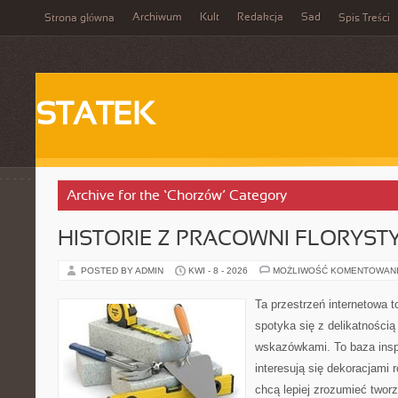
Archiwum
Kult
Redakcja
Sad
Strona główna
Spis Treści
STATEK
Archive for the ‘Chorzów’ Category
HISTORIE Z PRACOWNI FLORYS
POSTED BY ADMIN
KWI - 8 - 2026
MOŻLIWOŚĆ KOMENTOWAN
Ta przestrzeń internetowa to
spotyka się z delikatnością
wskazówkami. To baza inspir
interesują się dekoracjami 
chcą lepiej zrozumieć twor