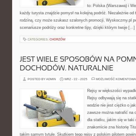
to: Polska (Warszawa) i Wen
każdy turysta znajdzie pomysł na kolejną podróż. Niezależnie od t
rodziną, czy może szukasz szalonych promocji, Wyskoczmy.pl 
scenariusze podróży oraz konkretne tipy, dzięki którym twoje […]
CATEGORIES:
CHORZÓW
JEST WIELE SPOSOBÓW NA POM
DOCHODÓW. NATURALNIE
POSTED BY ADMIN
WRZ - 22 - 2025
MOŻLIWOŚĆ KOMENTOWA
Rejsy w większości wypadk
Rejsy odbywają się na stat
wodzie nie jest ciężko o ja
zawsze można natrafić na 
dla statku, jakim się w taki
znakomicie zna historię Tit
takim samym tytule. Skutkiem tego rejsy z polskim pilotem powin