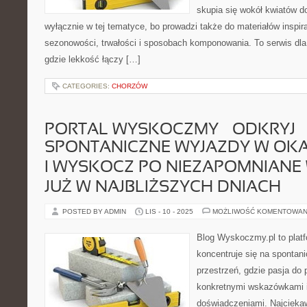
skupia się wokół kwiatów do
wyłącznie w tej tematyce, bo prowadzi także do materiałów inspir
sezonowości, trwałości i sposobach komponowania. To serwis dla
gdzie lekkość łączy […]
CATEGORIES:
CHORZÓW
PORTAL WYSKOCZMY – ODKRYJ
SPONTANICZNE WYJAZDY W OKAZ
I WYSKOCZ PO NIEZAPOMNIANE
JUŻ W NAJBLIŻSZYCH DNIACH
POSTED BY ADMIN
LIS - 10 - 2025
MOŻLIWOŚĆ KOMENTOWAN
Blog Wyskoczmy.pl to platf
koncentruje się na spontan
przestrzeń, gdzie pasja do 
konkretnymi wskazówkami 
doświadczeniami. Najcieka