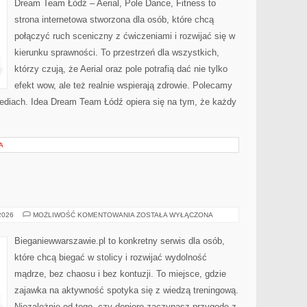
Dream Team Łódź – Aerial, Pole Dance, Fitness to
MEDIACH
strona internetowa stworzona dla osób, które chcą
połączyć ruch sceniczny z ćwiczeniami i rozwijać się w
kierunku sprawności. To przestrzeń dla wszystkich,
którzy czują, że Aerial oraz pole potrafią dać nie tylko
efekt wow, ale też realnie wspierają zdrowie. Polecamy
 mediach. Idea Dream Team Łódź opiera się na tym, że każdy
A
SIŁOWNIA
 2026
MOŻLIWOŚĆ KOMENTOWANIA
ZOSTAŁA WYŁĄCZONA
Bieganiewwarszawie.pl to konkretny serwis dla osób,
które chcą biegać w stolicy i rozwijać wydolność
mądrze, bez chaosu i bez kontuzji. To miejsce, gdzie
zajawka na aktywność spotyka się z wiedzą treningową.
Niezależnie od tego, czy dopiero zaczynasz przygodę z