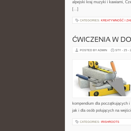
alpejski kraj muzyki i kawiarni, Cz
[…]
CATEGORIES:
KREATYWNOŚĆ I Z
ĆWICZENIA W D
POSTED BY ADMIN
STY - 25 -
kompendium dla początkujących i 
jak i dla osób polujących na wejści
CATEGORIES:
IRISHROOTS