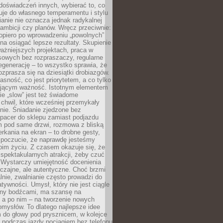
doświadczeń innych, wybierać to, co
suje do własnego temperamentu i stylu
ianie nie oznacza jednak radykalnej
 ambicji czy planów. Wręcz przeciwnie:
opiero po wprowadzeniu „powolnych”
a osiągać lepsze rezultaty. Skupienie
ważniejszych projektach, praca w
sowych bez rozpraszaczy, regularne
egenerację – to wszystko sprawia, że
rozprasza się na dziesiątki drobiazgów.
jasność, co jest priorytetem, a co tylko
jącym ważność. Istotnym elementem
ie „slow” jest też świadome
chwil, które wcześniej przemykały
nie. Śniadanie zjedzone bez
spacer do sklepu zamiast podjazdu
pod same drzwi, rozmowa z bliską
rkania na ekran – to drobne gesty,
 poczucie, że naprawdę jesteśmy
oim życiu. Z czasem okazuje się, że
 spektakularnych atrakcji, żeby czuć
 Wystarczy umiejętność docenienia
czajne, ale autentyczne. Choć brzmi
lnie, zwalnianie często prowadzi do
atywności. Umysł, który nie jest ciągle
ny bodźcami, ma szansę na
 a po nim – na tworzenie nowych
omysłów. To dlatego najlepsze idee
 do głowy pod prysznicem, w kolejce
 podczas jazdy pociągiem bez telefonu