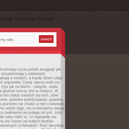
SCRIBE
FACEBOOK
TWITTER
czesnego życia potrafi wciągnąć jak
je przypominają o zadaniach,
pękają w szwach, a każdy dzień zdaje
niż poprzedni. Coraz więcej osób ma
 żyje jak na bieżni – biegnie, spala
 w gruncie rzeczy stoi w miejscu. W
a ten chaos narodził się ruch „slow”:
zenie, powolne podróżowanie, powolna
 pozorom nie chodzi w nim o lenistwo,
omy wybór tego, na co kierujemy uwagę
ka zwalniania nie polega na tym, żeby
 ale żeby robić to, co naprawdę ma
na się często od małych buntów
odziennym schematom. Ktoś decyduje,