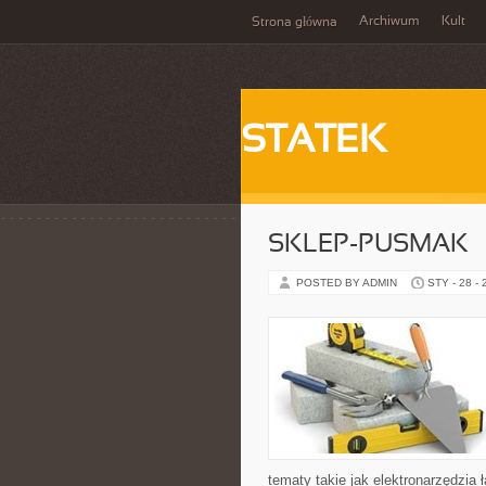
Archiwum
Kult
Strona główna
STATEK
SKLEP-PUSMAK
POSTED BY ADMIN
STY - 28 -
tematy takie jak elektronarzędzia