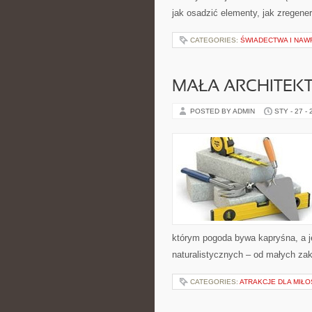
jak osadzić elementy, jak zregene
CATEGORIES:
ŚWIADECTWA I NAW
MAŁA ARCHITE
POSTED BY ADMIN
STY - 27 -
którym pogoda bywa kapryśna, a j
naturalistycznych – od małych z
CATEGORIES:
ATRAKCJE DLA MIŁ