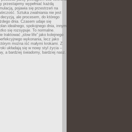
dy przestajemy wypełniać każdą
ulacją, pojawia się przestrzeń na
órczość. Sztuka zwalniania nie jest
decyzją, ale procesem, do którego
ażdego dnia. Czasem udaje się
plan idealnego, spokojnego dnia, innym
ko się rozsypuje. To normalne.
e traktować „slow life” jako kolejnego
perfekcyjnego wykonania, lecz jako
 którym można iść małymi krokami. Z
oki układają się w nowy styl życia –
y, a bardziej świadomy, bardziej nasz.