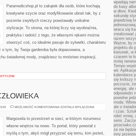
DZIECIĘCEJ
wpadają nam
Paramedicshop.pl to zakątek dla osób, które kochają
do kasy albo
w dłoni. Kie
kreatywne szycie oraz modyfikowanie ubrań tak, by z
sekundę stym
prawdziwą tw
pozornie zwykłych rzeczy powstawały unikalne
jednorazową 
stylizacje. To strona, na której liczy się wyobraźnia,
wraca się k
zrealizować 
praktyka i radość z tego, że własnymi rękami można
razem wszyst
stworzyć coś, co idealnie pasuje do sylwetki, charakteru
Ważne, by ni
projektu do 
z o tym, by Twoja garderoba była dopasowana, a
kierunek, w
czasem te kr
chu świadomej mody, znajdziesz tu mnóstwo inspiracji,
mniej nerwow
Tempo współ
wir. Aplikac
kalendarze 
ISTYCZNE
się krótszy 
poczucie, że
energię, ale
odpowiedzi n
 CZŁOWIEKA
powolne jed
moda. Wbrew
ale o świad
ENERGIA
 2026
MOŻLIWOŚĆ KOMENTOWANIA
ZOSTAŁA WYŁĄCZONA
I
i czas. Sztu
AURA
robić mniej,
CZŁOWIEKA
Margoseila to przestrzeń w sieci, w którym rozumiesz
sens. Zaczy
przeciwko c
własne wnętrze na nowo. To portal, który powstał z
że nie będzi
myślą o tym, abyś mógł przyjrzeć się temu, kim jesteś,
inny przenos