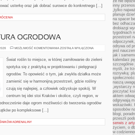
że nie będzi
inny przenos
rować usterkę oraz jak dobrać surowce do konkretnego […]
„tylko najwa
planuje dzie
RÓCENIA
na spacer b
bez odhaczan
drobiazgi wy
tygodniach r
KTURA OGRODOWA
przestrzeń n
odpoczynek, 
odrywa od p
MAŁA
 2026
MOŻLIWOŚĆ KOMENTOWANIA
ZOSTAŁA WYŁĄCZONA
jest nauczen
ARCHITEKTURA
OGRODOWA
jak i samemu
Świat roślin to miejsce, w której zamiłowanie do zieleni
kalendarz p
szczególnie 
spotyka się z praktyką w projektowaniu i pielęgnacji
myśli, że tr
rozrywką: p
ogrodów. To opowieść o tym, jak zwykła działka może
społeczności
zamienić się w harmonijną przestrzeń, gdzie rośliny
naszą uwagę
„wystarczy n
czują się najlepiej, a człowiek odzyskuje spokój. W
poczytać ksi
centrum tej idei stoi Kraków i okolice, czyli region, w
aktem odwag
odgrywają mi
ednocześnie daje ogrom możliwości do tworzenia ogrodów
wskazówki. 
sposobów na 
akątków po kompleksowe […]
blogi, poradn
przeszli po
OŚNIKÓW ADRENALINY
serwis z art
życiem, o db
w codziennoś