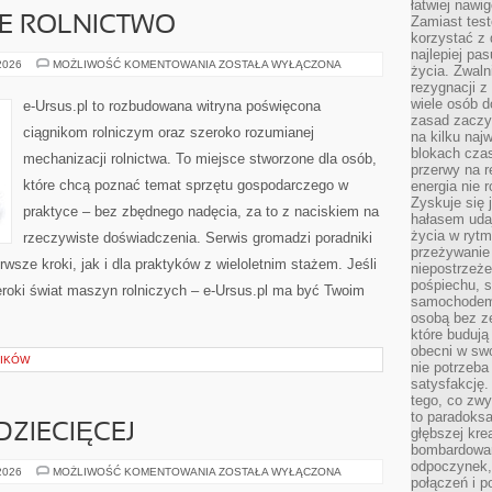
łatwiej naw
Zamiast tes
 ROLNICTWO
korzystać z 
najlepiej pa
ZRÓWNOWAŻONE
 2026
MOŻLIWOŚĆ KOMENTOWANIA
ZOSTAŁA WYŁĄCZONA
życia. Zwaln
ROLNICTWO
rezygnacji z
wiele osób d
e-Ursus.pl to rozbudowana witryna poświęcona
zasad zaczyn
ciągnikom rolniczym oraz szeroko rozumianej
na kilku naj
blokach cza
mechanizacji rolnictwa. To miejsce stworzone dla osób,
przerwy na r
które chcą poznać temat sprzętu gospodarczego w
energia nie 
Zyskuje się 
praktyce – bez zbędnego nadęcia, za to z naciskiem na
hałasem uda
życia w rytm
rzeczywiste doświadczenia. Serwis gromadzi poradniki
przeżywanie 
wsze kroki, jak i dla praktyków z wieloletnim stażem. Jeśli
niepostrzeże
pośpiechu, 
zeroki świat maszyn rolniczych – e-Ursus.pl ma być Twoim
samochodem 
osobą bez ze
które budują
obecni w sw
GIKÓW
nie potrzeba
satysfakcję.
tego, co zwy
to paradoksa
DZIECIĘCEJ
głębszej kre
bombardowa
odpoczynek,
SZYCIE
 2026
MOŻLIWOŚĆ KOMENTOWANIA
ZOSTAŁA WYŁĄCZONA
połączeń i p
ODZIEŻY