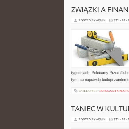
ZWIĄZKI A FINA
POSTED BY ADMIN
STY - 24 -
tygodniach. Polecamy Przed ślubem
tym, co naprawdę buduje zainteres
CATEGORIES:
EUROCASH KINDER
TANIEC W KULTU
POSTED BY ADMIN
STY - 24 -