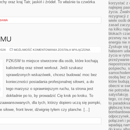
echy oraz kraj Tatr, jaskiń i źródeł. To właśnie ta czwórka
korzystać z 
najlepiej pa
życia. Zwaln
rezygnacji z
wiele osób d
ABAWA
zasad zaczyn
na kilku naj
blokach cza
przerwy na r
OMU
energia nie 
Zyskuje się 
ĆWICZENIA
 2026
MOŻLIWOŚĆ KOMENTOWANIA
ZOSTAŁA WYŁĄCZONA
hałasem uda
W
życia w rytm
DOMU
przeżywanie 
PZKiSW to miejsce stworzone dla osób, które kochają
niepostrzeże
kalistenikę oraz street workout. Jeśli szukasz
pośpiechu, 
samochodem 
sprawdzonych wskazówek, chcesz budować moc bez
osobą bez ze
które budują
konieczności posiadania profesjonalnej siłowni, a do
obecni w sw
tego marzysz o sprawniejszym ruchu, ta strona jest
nie potrzeba
satysfakcję.
dokładnie po to, by prowadzić Cię krok po kroku. To
tego, co zwy
zaawansowanych, dla tych, którzy dopiero uczą się pompki,
to paradoksa
głębszej kre
e siłowe, front lever, dźwignię tyłem czy planche. […]
bombardowa
odpoczynek,
połączeń i p
wpadają nam
do kasy albo