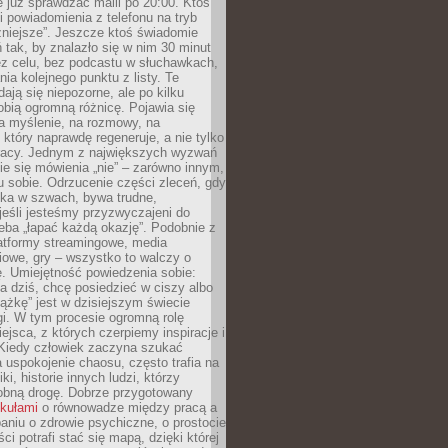
e już sprawdzać maili po 20:00. Ktoś
i powiadomienia z telefonu na tryb
żniejsze”. Jeszcze ktoś świadomie
ń tak, by znalazło się w nim 30 minut
ez celu, bez podcastu w słuchawkach,
ia kolejnego punktu z listy. Te
dają się niepozorne, ale po kilku
obią ogromną różnicę. Pojawia się
a myślenie, na rozmowy, na
który naprawdę regeneruje, a nie tylko
racy. Jednym z największych wyzwań
ie się mówienia „nie” – zarówno innym,
 sobie. Odrzucenie części zleceń, gdy
ęka w szwach, bywa trudne,
jeśli jesteśmy przyzwyczajeni do
zeba „łapać każdą okazję”. Podobnie z
latformy streamingowe, media
owe, gry – wszystko to walczy o
. Umiejętność powiedzenia sobie:
a dziś, chcę posiedzieć w ciszy albo
ążkę” jest w dzisiejszym świecie
i. W tym procesie ogromną rolę
ejsca, z których czerpiemy inspiracje i
Kiedy człowiek zaczyna szukać
uspokojenie chaosu, często trafia na
iki, historie innych ludzi, którzy
dobną drogę. Dobrze przygotowany
ykułami
o równowadze między pracą a
aniu o zdrowie psychiczne, o prostocie
ci potrafi stać się mapą, dzięki której