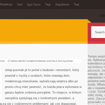
Redakcja
Sad
Tagi
Zagubiona
Tagi
Spis Treści
SUB
Tempo współ
wir. Aplikac
SKLEP-
 2026
MOŻLIWOŚĆ KOMENTOWANIA
ZOSTAŁA WYŁĄCZONA
kalendarze 
PUSMAK
się krótszy 
sklep-pusmak.pl to portal o budowie i remontach, który
poczucie, że
energię, ale
powstał z myślą o osobach, które stawiają dom,
odpowiedzi n
powolne jed
modernizują mieszkanie, wykańczają wnętrza albo po
moda. Wbrew
prostu chcą mieć pewność, że każda praca wykonana w
ale o świad
i czas. Sztu
garażu będzie zrobiona porządnie. To miejsce, w którym
robić mniej,
narzędzia spotykają się z konkretnymi poradami, a
sens. Zaczy
przeciwko c
 łączą się z codziennymi problemami: jak coś dopasować,