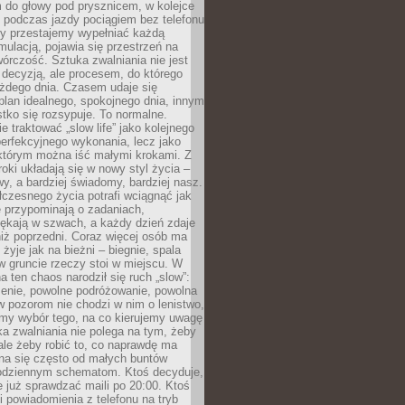
 do głowy pod prysznicem, w kolejce
 podczas jazdy pociągiem bez telefonu
dy przestajemy wypełniać każdą
ulacją, pojawia się przestrzeń na
órczość. Sztuka zwalniania nie jest
decyzją, ale procesem, do którego
ażdego dnia. Czasem udaje się
plan idealnego, spokojnego dnia, innym
ko się rozsypuje. To normalne.
e traktować „slow life” jako kolejnego
perfekcyjnego wykonania, lecz jako
 którym można iść małymi krokami. Z
oki układają się w nowy styl życia –
y, a bardziej świadomy, bardziej nasz.
czesnego życia potrafi wciągnąć jak
je przypominają o zadaniach,
pękają w szwach, a każdy dzień zdaje
niż poprzedni. Coraz więcej osób ma
 żyje jak na bieżni – biegnie, spala
 w gruncie rzeczy stoi w miejscu. W
a ten chaos narodził się ruch „slow”:
zenie, powolne podróżowanie, powolna
 pozorom nie chodzi w nim o lenistwo,
omy wybór tego, na co kierujemy uwagę
ka zwalniania nie polega na tym, żeby
 ale żeby robić to, co naprawdę ma
na się często od małych buntów
odziennym schematom. Ktoś decyduje,
e już sprawdzać maili po 20:00. Ktoś
i powiadomienia z telefonu na tryb