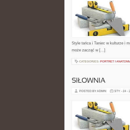
Style tańca i Taniec w kulturze i
może zacząć w […]
CATEGORIES:
PORTRET I ANATOMI
SIŁOWNIA
POSTED BY ADMIN
STY - 24 -