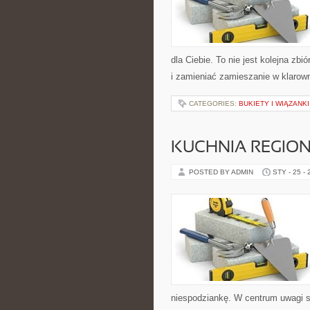
dla Ciebie. To nie jest kolejna z
i zamieniać zamieszanie w klarow
CATEGORIES:
BUKIETY I WIĄZANK
KUCHNIA REGIO
POSTED BY ADMIN
STY - 25 -
niespodziankę. W centrum uwagi są