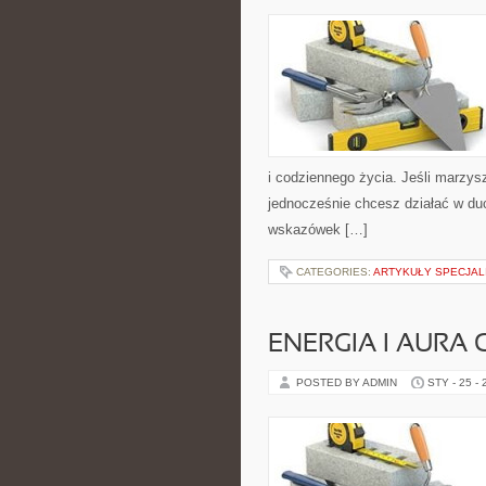
i codziennego życia. Jeśli marzys
jednocześnie chcesz działać w du
wskazówek […]
CATEGORIES:
ARTYKUŁY SPECJAL
ENERGIA I AURA
POSTED BY ADMIN
STY - 25 -