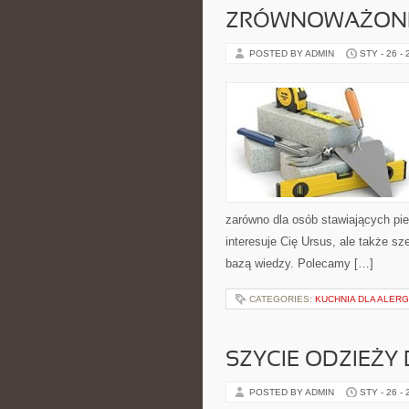
ZRÓWNOWAŻONE
POSTED BY ADMIN
STY - 26 -
zarówno dla osób stawiających pier
interesuje Cię Ursus, ale także s
bazą wiedzy. Polecamy […]
CATEGORIES:
KUCHNIA DLA ALER
SZYCIE ODZIEŻY 
POSTED BY ADMIN
STY - 26 -