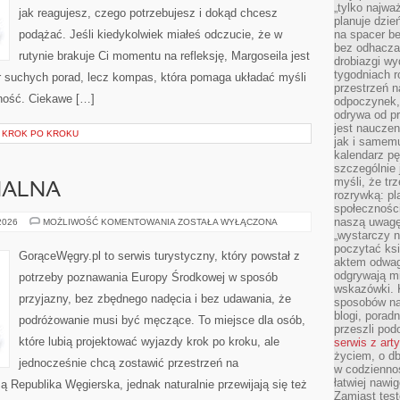
„tylko najwa
jak reagujesz, czego potrzebujesz i dokąd chcesz
planuje dzie
podążać. Jeśli kiedykolwiek miałeś odczucie, że w
na spacer b
bez odhaczan
rutynie brakuje Ci momentu na refleksję, Margoseila jest
drobiazgi wy
tygodniach r
biór suchych porad, lecz kompas, która pomaga układać myśli
przestrzeń n
ność. Ciekawe […]
odpoczynek, 
odrywa od p
jest nauczen
I KROK PO KROKU
jak i samemu
kalendarz p
szczególnie 
myśli, że tr
NALNA
rozrywką: p
społeczności
naszą uwagę
KUCHNIA
 2026
MOŻLIWOŚĆ KOMENTOWANIA
ZOSTAŁA WYŁĄCZONA
REGIONALNA
„wystarczy n
poczytać ksi
GorąceWęgry.pl to serwis turystyczny, który powstał z
aktem odwag
odgrywają mi
potrzeby poznawania Europy Środkowej w sposób
wskazówki. 
przyjazny, bez zbędnego nadęcia i bez udawania, że
sposobów na 
blogi, poradn
podróżowanie musi być męczące. To miejsce dla osób,
przeszli po
które lubią projektować wyjazdy krok po kroku, ale
serwis z art
życiem, o db
jednocześnie chcą zostawić przestrzeń na
w codziennoś
łatwiej naw
 Republika Węgierska, jednak naturalnie przewijają się też
Zamiast tes