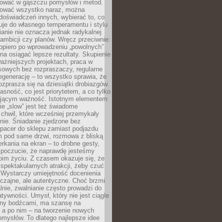
igować w gąszczu pomysłów i metod.
tować wszystko naraz, można
doświadczeń innych, wybierać to, co
suje do własnego temperamentu i stylu
ianie nie oznacza jednak radykalnej
 ambicji czy planów. Wręcz przeciwnie:
opiero po wprowadzeniu „powolnych”
a osiągać lepsze rezultaty. Skupienie
ważniejszych projektach, praca w
sowych bez rozpraszaczy, regularne
egenerację – to wszystko sprawia, że
rozprasza się na dziesiątki drobiazgów.
jasność, co jest priorytetem, a co tylko
jącym ważność. Istotnym elementem
ie „slow” jest też świadome
chwil, które wcześniej przemykały
nie. Śniadanie zjedzone bez
spacer do sklepu zamiast podjazdu
pod same drzwi, rozmowa z bliską
rkania na ekran – to drobne gesty,
 poczucie, że naprawdę jesteśmy
oim życiu. Z czasem okazuje się, że
 spektakularnych atrakcji, żeby czuć
 Wystarczy umiejętność docenienia
czajne, ale autentyczne. Choć brzmi
lnie, zwalnianie często prowadzi do
atywności. Umysł, który nie jest ciągle
ny bodźcami, ma szansę na
 a po nim – na tworzenie nowych
omysłów. To dlatego najlepsze idee