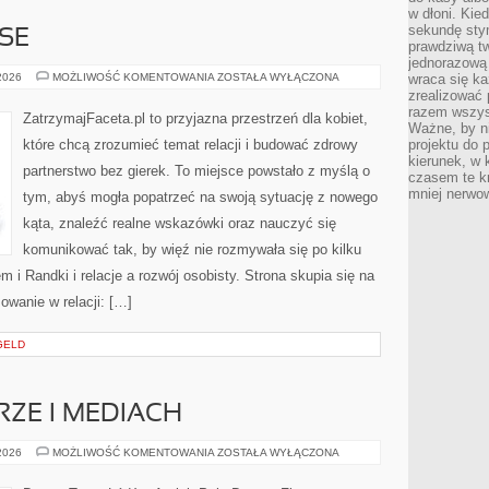
w dłoni. Kie
sekundę stym
NSE
prawdziwą tw
jednorazową 
ZWIĄZKI
 2026
MOŻLIWOŚĆ KOMENTOWANIA
ZOSTAŁA WYŁĄCZONA
wraca się k
A
zrealizować 
FINANSE
razem wszyst
ZatrzymajFaceta.pl to przyjazna przestrzeń dla kobiet,
Ważne, by ni
które chcą zrozumieć temat relacji i budować zdrowy
projektu do 
kierunek, w
partnerstwo bez gierek. To miejsce powstało z myślą o
czasem te kr
mniej nerwow
tym, abyś mogła popatrzeć na swoją sytuację z nowego
kąta, znaleźć realne wskazówki oraz nauczyć się
komunikować tak, by więź nie rozmywała się po kilku
 i Randki i relacje a rozwój osobisty. Strona skupia się na
owanie w relacji: […]
GELD
RZE I MEDIACH
TANIEC
 2026
MOŻLIWOŚĆ KOMENTOWANIA
ZOSTAŁA WYŁĄCZONA
W
KULTURZE
I