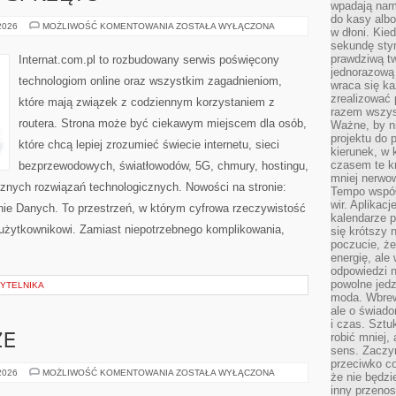
wpadają nam
do kasy albo
TESTY
 2026
MOŻLIWOŚĆ KOMENTOWANIA
ZOSTAŁA WYŁĄCZONA
w dłoni. Kie
I
sekundę stym
RECENZJE
SPRZĘTU
prawdziwą tw
Internat.com.pl to rozbudowany serwis poświęcony
jednorazową 
technologiom online oraz wszystkim zagadnieniom,
wraca się k
zrealizować 
które mają związek z codziennym korzystaniem z
razem wszyst
routera. Strona może być ciekawym miejscem dla osób,
Ważne, by ni
projektu do 
które chcą lepiej zrozumieć świecie internetu, sieci
kierunek, w
czasem te kr
bezprzewodowych, światłowodów, 5G, chmury, hostingu,
mniej nerwow
znych rozwiązań technologicznych. Nowości na stronie:
Tempo współ
wir. Aplikac
nie Danych. To przestrzeń, w którym cyfrowa rzeczywistość
kalendarze 
 użytkownikowi. Zamiast niepotrzebnego komplikowania,
się krótszy 
poczucie, że
energię, ale
odpowiedzi n
powolne jed
YTELNIKA
moda. Wbrew
ale o świad
i czas. Sztu
robić mniej,
ZE
sens. Zaczy
przeciwko c
ZAKUPY
 2026
MOŻLIWOŚĆ KOMENTOWANIA
ZOSTAŁA WYŁĄCZONA
że nie będzi
PLUS
inny przenos
SIZE