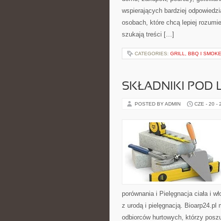
wspierających bardziej odpowiedzi
osobach, które chcą lepiej rozum
szukają treści […]
CATEGORIES:
GRILL, BBQ I SMO
SKŁADNIKI POD 
POSTED BY ADMIN
CZE - 20 -
porównania i Pielęgnacja ciała i
z urodą i pielęgnacją. Bioarp24.p
odbiorców hurtowych, którzy posz