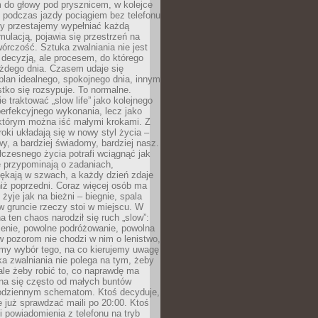
 do głowy pod prysznicem, w kolejce
 podczas jazdy pociągiem bez telefonu
dy przestajemy wypełniać każdą
ulacją, pojawia się przestrzeń na
órczość. Sztuka zwalniania nie jest
decyzją, ale procesem, do którego
ażdego dnia. Czasem udaje się
plan idealnego, spokojnego dnia, innym
ko się rozsypuje. To normalne.
e traktować „slow life” jako kolejnego
perfekcyjnego wykonania, lecz jako
 którym można iść małymi krokami. Z
oki układają się w nowy styl życia –
y, a bardziej świadomy, bardziej nasz.
czesnego życia potrafi wciągnąć jak
je przypominają o zadaniach,
pękają w szwach, a każdy dzień zdaje
niż poprzedni. Coraz więcej osób ma
 żyje jak na bieżni – biegnie, spala
 w gruncie rzeczy stoi w miejscu. W
a ten chaos narodził się ruch „slow”:
zenie, powolne podróżowanie, powolna
 pozorom nie chodzi w nim o lenistwo,
omy wybór tego, na co kierujemy uwagę
ka zwalniania nie polega na tym, żeby
 ale żeby robić to, co naprawdę ma
na się często od małych buntów
odziennym schematom. Ktoś decyduje,
e już sprawdzać maili po 20:00. Ktoś
i powiadomienia z telefonu na tryb