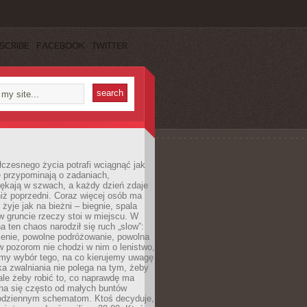
SCRIBE
FACEBOOK
TWITTER
czesnego życia potrafi wciągnąć jak
je przypominają o zadaniach,
pękają w szwach, a każdy dzień zdaje
niż poprzedni. Coraz więcej osób ma
 żyje jak na bieżni – biegnie, spala
 w gruncie rzeczy stoi w miejscu. W
a ten chaos narodził się ruch „slow”:
zenie, powolne podróżowanie, powolna
 pozorom nie chodzi w nim o lenistwo,
omy wybór tego, na co kierujemy uwagę
ka zwalniania nie polega na tym, żeby
 ale żeby robić to, co naprawdę ma
na się często od małych buntów
odziennym schematom. Ktoś decyduje,