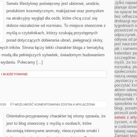
„tylko najwa
Serwis lifestylowy poświęcony jest ubiorowi, urodzie,
planuje dzie
produktom kosmetycznym, makijażowi oraz pomysłom
na spacer b
bez odhaczan
na atrakcyjny wygląd dla osób, które chcą czuć się
drobiazgi wy
dobrze niezależnie od rozmiaru. To miejsce stworzone z
tygodniach r
przestrzeń n
myślą o czytelnikach, którzy szukają przystępnych
odpoczynek, 
odrywa od p
porad dotyczących dobierania ubrań, pielęgnacji skóry,
jest nauczen
ch trików. Strona łączy lekki charakter bloga z tematyką
jak i samemu
kalendarz p
się modą dla pełniejszych sylwetek, świadomym budowaniem
szczególnie 
m wydaniu. Polecamy […]
myśli, że tr
rozrywką: p
społeczności
 I BUDŻETOWANIE
naszą uwagę
„wystarczy n
poczytać ksi
aktem odwag
E
odgrywają mi
wskazówki. 
sposobów na 
TESTY
 2026
MOŻLIWOŚĆ KOMENTOWANIA
ZOSTAŁA WYŁĄCZONA
I
blogi, poradn
RECENZJE
przeszli po
Orientalno-przyprawowy charakter tej strony sprawia, że
serwis z art
życiem, o db
jest to blog stworzony z myślą o osobach, które
w codziennoś
doceniają intensywne aromaty, nieoczywiste smaki i
łatwiej naw
Zamiast tes