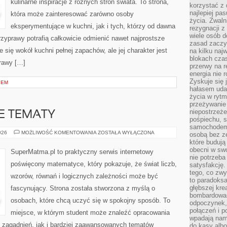
kulinarne inspiracje z różnych stron świata. To strona,
korzystać z 
najlepiej pa
która może zainteresować zarówno osoby
życia. Zwaln
eksperymentujące w kuchni, jak i tych, którzy od dawna
rezygnacji z
wiele osób d
zyprawy potrafią całkowicie odmienić nawet najprostsze
zasad zaczyn
 się wokół kuchni pełnej zapachów, ale jej charakter jest
na kilku naj
blokach cza
rawy […]
przerwy na r
energia nie 
Zyskuje się 
IEM
hałasem uda
życia w rytm
przeżywanie 
niepostrzeże
 TEMATY
pośpiechu, 
samochodem 
ZAAWANSOWANE
026
MOŻLIWOŚĆ KOMENTOWANIA
ZOSTAŁA WYŁĄCZONA
osobą bez ze
TEMATY
które budują
obecni w sw
SuperMatma.pl to praktyczny serwis internetowy
nie potrzeba
poświęcony matematyce, który pokazuje, że świat liczb,
satysfakcję.
tego, co zwy
wzorów, równań i logicznych zależności może być
to paradoksa
głębszej kre
fascynujący. Strona została stworzona z myślą o
bombardowa
osobach, które chcą uczyć się w spokojny sposób. To
odpoczynek,
połączeń i p
miejsce, w którym student może znaleźć opracowania
wpadają nam
zagadnień, jak i bardziej zaawansowanych tematów
do kasy albo