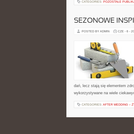
CATEGORIES:
POZOSTAŁE PUBLIK
SEZONOWE INSPI
POSTED BY ADMIN
CZE - 6 - 2
dań, lecz stają się elementem zdr
wykorzystywane na wiele ciekawyc
CATEGORIES:
AFTER WEDDING – Ż
ALKOHOLE PREM