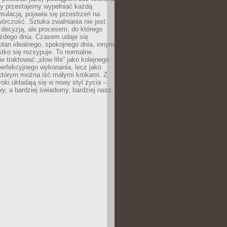
dy przestajemy wypełniać każdą
ulacją, pojawia się przestrzeń na
órczość. Sztuka zwalniania nie jest
decyzją, ale procesem, do którego
ażdego dnia. Czasem udaje się
plan idealnego, spokojnego dnia, innym
ko się rozsypuje. To normalne.
e traktować „slow life” jako kolejnego
perfekcyjnego wykonania, lecz jako
 którym można iść małymi krokami. Z
oki układają się w nowy styl życia –
y, a bardziej świadomy, bardziej nasz.