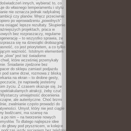
doświadczeń innych, wybierać to, co
suje do własnego temperamentu i stylu
ianie nie oznacza jednak radykalnej
 ambicji czy planów. Wręcz przeciwnie:
opiero po wprowadzeniu „powolnych”
a osiągać lepsze rezultaty. Skupienie
ważniejszych projektach, praca w
sowych bez rozpraszaczy, regularne
egenerację – to wszystko sprawia, że
rozprasza się na dziesiątki drobiazgów.
jasność, co jest priorytetem, a co tylko
jącym ważność. Istotnym elementem
ie „slow” jest też świadome
chwil, które wcześniej przemykały
nie. Śniadanie zjedzone bez
spacer do sklepu zamiast podjazdu
pod same drzwi, rozmowa z bliską
rkania na ekran – to drobne gesty,
 poczucie, że naprawdę jesteśmy
oim życiu. Z czasem okazuje się, że
 spektakularnych atrakcji, żeby czuć
 Wystarczy umiejętność docenienia
czajne, ale autentyczne. Choć brzmi
lnie, zwalnianie często prowadzi do
atywności. Umysł, który nie jest ciągle
ny bodźcami, ma szansę na
 a po nim – na tworzenie nowych
omysłów. To dlatego najlepsze idee
 do głowy pod prysznicem, w kolejce
 podczas jazdy pociągiem bez telefonu