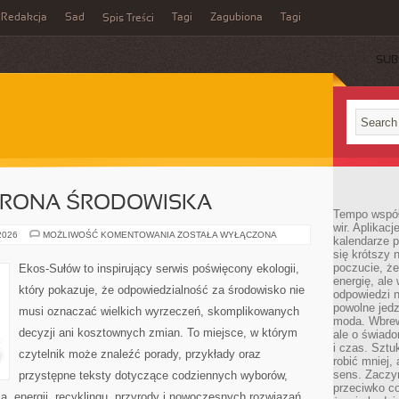
Redakcja
Sad
Tagi
Zagubiona
Tagi
Spis Treści
SUB
HRONA ŚRODOWISKA
Tempo współ
wir. Aplikac
PRZYRODA
 2026
MOŻLIWOŚĆ KOMENTOWANIA
ZOSTAŁA WYŁĄCZONA
kalendarze 
I
się krótszy 
OCHRONA
ŚRODOWISKA
poczucie, że
Ekos-Sułów to inspirujący serwis poświęcony ekologii,
energię, ale
który pokazuje, że odpowiedzialność za środowisko nie
odpowiedzi n
powolne jed
musi oznaczać wielkich wyrzeczeń, skomplikowanych
moda. Wbrew
decyzji ani kosztownych zmian. To miejsce, w którym
ale o świad
i czas. Sztu
czytelnik może znaleźć porady, przykłady oraz
robić mniej,
sens. Zaczy
przystępne teksty dotyczące codziennych wyborów,
przeciwko c
, energii, recyklingu, przyrody i nowoczesnych rozwiązań