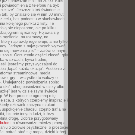
e już sprawdzać maili po 20:00. Ktoś
i powiadomienia z telefonu na tryb
żniejsze”. Jeszcze ktoś świadomie
ń tak, by znalazło się w nim 30 minut
ez celu, bez podcastu w słuchawkach,
ia kolejnego punktu z listy. Te
dają się niepozorne, ale po kilku
obią ogromną różnicę. Pojawia się
a myślenie, na rozmowy, na
który naprawdę regeneruje, a nie tylko
racy. Jednym z największych wyzwań
ie się mówienia „nie” – zarówno innym,
 sobie. Odrzucenie części zleceń, gdy
ęka w szwach, bywa trudne,
jeśli jesteśmy przyzwyczajeni do
zeba „łapać każdą okazję”. Podobnie z
latformy streamingowe, media
owe, gry – wszystko to walczy o
. Umiejętność powiedzenia sobie:
a dziś, chcę posiedzieć w ciszy albo
ążkę” jest w dzisiejszym świecie
i. W tym procesie ogromną rolę
ejsca, z których czerpiemy inspiracje i
Kiedy człowiek zaczyna szukać
uspokojenie chaosu, często trafia na
iki, historie innych ludzi, którzy
dobną drogę. Dobrze przygotowany
ykułami
o równowadze między pracą a
aniu o zdrowie psychiczne, o prostocie
ci potrafi stać się mapą, dzięki której