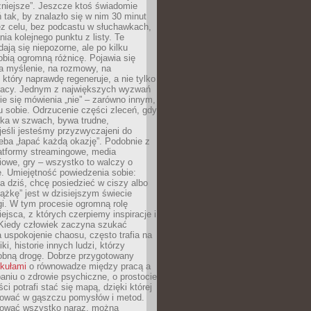
żniejsze”. Jeszcze ktoś świadomie
ń tak, by znalazło się w nim 30 minut
ez celu, bez podcastu w słuchawkach,
ia kolejnego punktu z listy. Te
dają się niepozorne, ale po kilku
obią ogromną różnicę. Pojawia się
a myślenie, na rozmowy, na
który naprawdę regeneruje, a nie tylko
racy. Jednym z największych wyzwań
ie się mówienia „nie” – zarówno innym,
 sobie. Odrzucenie części zleceń, gdy
ęka w szwach, bywa trudne,
jeśli jesteśmy przyzwyczajeni do
zeba „łapać każdą okazję”. Podobnie z
latformy streamingowe, media
owe, gry – wszystko to walczy o
. Umiejętność powiedzenia sobie:
a dziś, chcę posiedzieć w ciszy albo
ążkę” jest w dzisiejszym świecie
i. W tym procesie ogromną rolę
ejsca, z których czerpiemy inspiracje i
Kiedy człowiek zaczyna szukać
uspokojenie chaosu, często trafia na
iki, historie innych ludzi, którzy
dobną drogę. Dobrze przygotowany
ykułami
o równowadze między pracą a
aniu o zdrowie psychiczne, o prostocie
ci potrafi stać się mapą, dzięki której
igować w gąszczu pomysłów i metod.
tować wszystko naraz, można