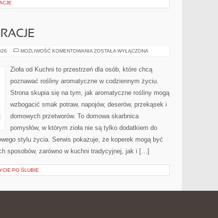
ACJE
RACJE
SEZONOWE
026
MOŻLIWOŚĆ KOMENTOWANIA
ZOSTAŁA WYŁĄCZONA
INSPIRACJE
Zioła od Kuchni to przestrzeń dla osób, które chcą
poznawać rośliny aromatyczne w codziennym życiu.
Strona skupia się na tym, jak aromatyczne rośliny mogą
wzbogacić smak potraw, napojów, deserów, przekąsek i
domowych przetworów. To domowa skarbnica
pomysłów, w którym zioła nie są tylko dodatkiem do
owego stylu życia. Serwis pokazuje, że koperek mogą być
h sposobów, zarówno w kuchni tradycyjnej, jak i […]
YCIE PO ŚLUBIE
IUM
ALKOHOLE