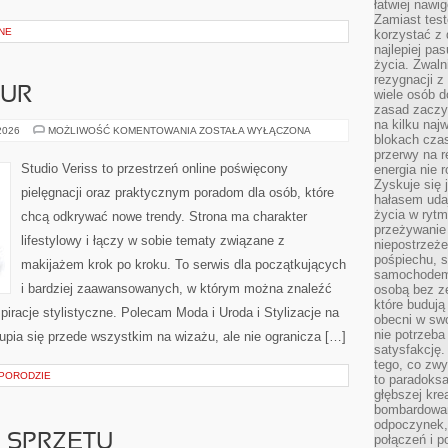
łatwiej naw
Zamiast tes
NE
korzystać z 
najlepiej pa
życia. Zwaln
rezygnacji z
ZUR
wiele osób d
zasad zaczyn
na kilku naj
STYLIZACJA
 2026
MOŻLIWOŚĆ KOMENTOWANIA
ZOSTAŁA WYŁĄCZONA
blokach cza
FRYZUR
przerwy na r
Studio Veriss to przestrzeń online poświęcony
energia nie 
Zyskuje się 
pielęgnacji oraz praktycznym poradom dla osób, które
hałasem uda
życia w rytm
chcą odkrywać nowe trendy. Strona ma charakter
przeżywanie 
lifestylowy i łączy w sobie tematy związane z
niepostrzeże
pośpiechu, 
makijażem krok po kroku. To serwis dla początkujących
samochodem 
i bardziej zaawansowanych, w którym można znaleźć
osobą bez ze
które budują
nspiracje stylistyczne. Polecam Moda i Uroda i Stylizacje na
obecni w sw
nie potrzeba
pia się przede wszystkim na wizażu, ale nie ogranicza […]
satysfakcję.
tego, co zwy
 PORODZIE
to paradoksa
głębszej kre
bombardowa
odpoczynek,
E SPRZĘTU
połączeń i p