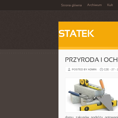
Archiwum
Kult
Strona główna
STATEK
PRZYRODA I OC
POSTED BY ADMIN
CZE - 27 -
domu, zakupów, podróży, gotowania