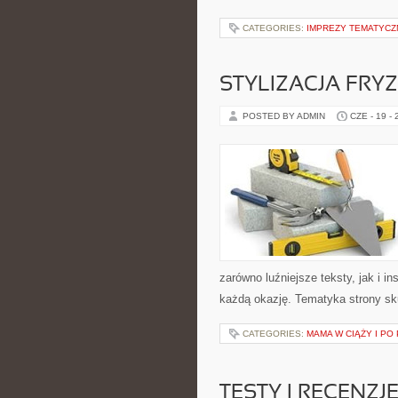
CATEGORIES:
IMPREZY TEMATYCZ
STYLIZACJA FRY
POSTED BY ADMIN
CZE - 19 -
zarówno luźniejsze teksty, jak i i
każdą okazję. Tematyka strony sku
CATEGORIES:
MAMA W CIĄŻY I PO
TESTY I RECENZJ