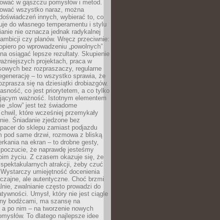
igować w gąszczu pomysłów i metod.
tować wszystko naraz, można
doświadczeń innych, wybierać to, co
suje do własnego temperamentu i stylu
ianie nie oznacza jednak radykalnej
 ambicji czy planów. Wręcz przeciwnie:
opiero po wprowadzeniu „powolnych”
a osiągać lepsze rezultaty. Skupienie
ważniejszych projektach, praca w
sowych bez rozpraszaczy, regularne
egenerację – to wszystko sprawia, że
rozprasza się na dziesiątki drobiazgów.
jasność, co jest priorytetem, a co tylko
jącym ważność. Istotnym elementem
ie „slow” jest też świadome
chwil, które wcześniej przemykały
nie. Śniadanie zjedzone bez
spacer do sklepu zamiast podjazdu
pod same drzwi, rozmowa z bliską
rkania na ekran – to drobne gesty,
 poczucie, że naprawdę jesteśmy
oim życiu. Z czasem okazuje się, że
 spektakularnych atrakcji, żeby czuć
 Wystarczy umiejętność docenienia
czajne, ale autentyczne. Choć brzmi
lnie, zwalnianie często prowadzi do
atywności. Umysł, który nie jest ciągle
ny bodźcami, ma szansę na
 a po nim – na tworzenie nowych
omysłów. To dlatego najlepsze idee