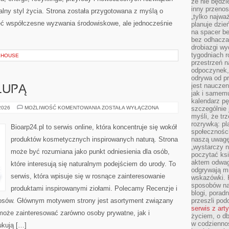
że nie będzi
inny przenos
alny styl życia. Strona została przygotowana z myślą o
„tylko najwa
ieć współczesne wyzwania środowiskowe, ale jednocześnie
planuje dzie
na spacer b
bez odhaczan
drobiazgi wy
tygodniach r
KEHOUSE
przestrzeń n
odpoczynek, 
odrywa od p
jest nauczen
LUPĄ
jak i samemu
kalendarz p
SKŁADNIKI
 2026
MOŻLIWOŚĆ KOMENTOWANIA
ZOSTAŁA WYŁĄCZONA
szczególnie 
POD
myśli, że tr
LUPĄ
rozrywką: p
Bioarp24.pl to serwis online, która koncentruje się wokół
społeczności
produktów kosmetycznych inspirowanych naturą. Strona
naszą uwagę
„wystarczy n
może być rozumiana jako punkt odniesienia dla osób,
poczytać ksi
aktem odwag
które interesują się naturalnym podejściem do urody. To
odgrywają mi
serwis, która wpisuje się w rosnące zainteresowanie
wskazówki. 
sposobów na 
produktami inspirowanymi ziołami. Polecamy Recenzje i
blogi, poradn
 włosów. Głównym motywem strony jest asortyment związany
przeszli po
serwis z art
l może zainteresować zarówno osoby prywatne, jak i
życiem, o db
w codziennoś
ukują […]