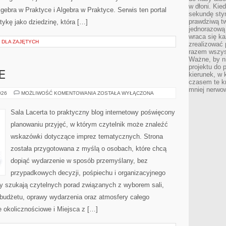
w dłoni. Kie
ebra w Praktyce i Algebra w Praktyce. Serwis ten portal
sekundę stym
prawdziwą tw
kę jako dziedzinę, która […]
jednorazową 
wraca się k
I DLA ZAJĘTYCH
zrealizować 
razem wszyst
Ważne, by ni
projektu do 
E
kierunek, w
czasem te kr
mniej nerwow
BUDŻET
026
MOŻLIWOŚĆ KOMENTOWANIA
ZOSTAŁA WYŁĄCZONA
I
FINANSE
Sala Lacerta to praktyczny blog internetowy poświęcony
planowaniu przyjęć, w którym czytelnik może znaleźć
wskazówki dotyczące imprez tematycznych. Strona
została przygotowana z myślą o osobach, które chcą
dopiąć wydarzenie w sposób przemyślany, bez
przypadkowych decyzji, pośpiechu i organizacyjnego
zy szukają czytelnych porad związanych z wyborem sali,
, budżetu, oprawy wydarzenia oraz atmosfery całego
e okolicznościowe i Miejsca z […]