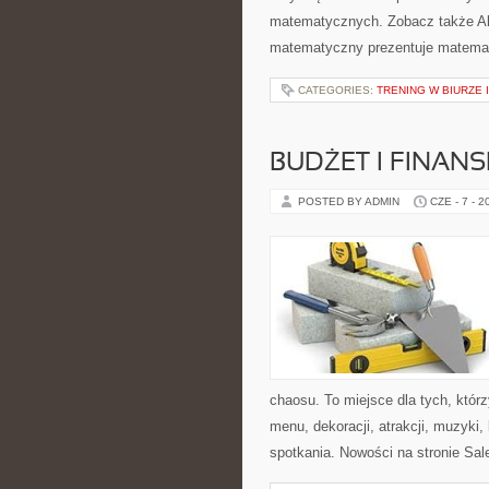
matematycznych. Zobacz także Alg
matematyczny prezentuje matematy
CATEGORIES:
TRENING W BIURZE 
BUDŻET I FINANS
POSTED BY ADMIN
CZE - 7 - 2
chaosu. To miejsce dla tych, któr
menu, dekoracji, atrakcji, muzyki
spotkania. Nowości na stronie Sal