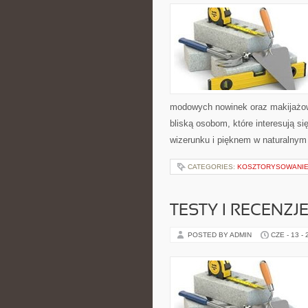
modowych nowinek oraz makijażowy
bliską osobom, które interesują 
wizerunku i pięknem w naturalny
CATEGORIES:
KOSZTORYSOWANIE
TESTY I RECENZJ
POSTED BY ADMIN
CZE - 13 -