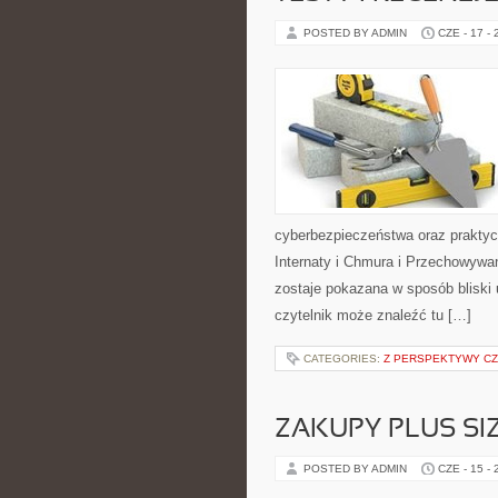
POSTED BY ADMIN
CZE - 17 -
cyberbezpieczeństwa oraz praktyc
Internaty i Chmura i Przechowywa
zostaje pokazana w sposób bliski
czytelnik może znaleźć tu […]
CATEGORIES:
Z PERSPEKTYWY CZ
ZAKUPY PLUS SI
POSTED BY ADMIN
CZE - 15 -