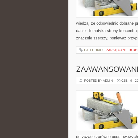
wiedzą, że odpowiednio dobrane pr
danie. Tematyka strony koncentruje
znacznie szerszy, ponieważ przyp
CATEGORIES:
ZARZĄDZANIE DŁUG
ZAAWANSOWANE
POSTED BY ADMIN
CZE - 9 - 2
dotyczące zarówno podstawowych 