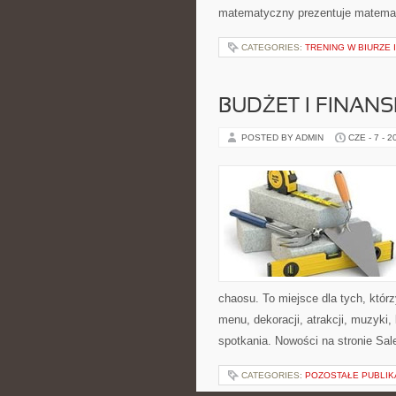
matematyczny prezentuje matematy
CATEGORIES:
TRENING W BIURZE 
BUDŻET I FINANS
POSTED BY ADMIN
CZE - 7 - 2
chaosu. To miejsce dla tych, któr
menu, dekoracji, atrakcji, muzyki
spotkania. Nowości na stronie Sal
CATEGORIES:
POZOSTAŁE PUBLIK