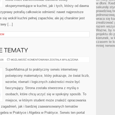
w dłoni. Kie
eksperymentujące w kuchni, jak i tych, którzy od dawna
sekundę stym
prawdziwą tw
zyprawy potrafią całkowicie odmienić nawet najprostsze
jednorazową 
 się wokół kuchni pełnej zapachów, ale jej charakter jest
wraca się k
zrealizować 
rawy […]
razem wszyst
Ważne, by ni
projektu do 
IEM
kierunek, w
czasem te kr
mniej nerwow
 TEMATY
ZAAWANSOWANE
026
MOŻLIWOŚĆ KOMENTOWANIA
ZOSTAŁA WYŁĄCZONA
TEMATY
SuperMatma.pl to praktyczny serwis internetowy
poświęcony matematyce, który pokazuje, że świat liczb,
wzorów, równań i logicznych zależności może być
fascynujący. Strona została stworzona z myślą o
osobach, które chcą uczyć się w spokojny sposób. To
miejsce, w którym student może znaleźć opracowania
zagadnień, jak i bardziej zaawansowanych tematów
ebra w Praktyce i Algebra w Praktyce. Serwis ten portal