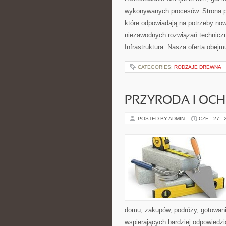
wykonywanych procesów. Strona pre
które odpowiadają na potrzeby no
niezawodnych rozwiązań techniczn
Infrastruktura. Nasza oferta obejm
CATEGORIES:
RODZAJE DREWNA
PRZYRODA I OC
POSTED BY ADMIN
CZE - 27 -
domu, zakupów, podróży, gotowania
wspierających bardziej odpowiedzi