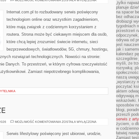
 2026
MOŻLIWOŚĆ KOMENTOWANIA
ZOSTAŁA WYŁĄCZONA
„tylko najwa
I
RECENZJE
planuje dzie
SPRZĘTU
Internat.com.pl to rozbudowany serwis poświęcony
na spacer b
bez odhaczan
technologiom online oraz wszystkim zagadnieniom,
drobiazgi wy
tygodniach r
które mają związek z codziennym korzystaniem z
przestrzeń n
routera. Strona może być ciekawym miejscem dla osób,
odpoczynek, 
odrywa od p
które chcą lepiej zrozumieć świecie internetu, sieci
jest nauczen
bezprzewodowych, światłowodów, 5G, chmury, hostingu,
jak i samemu
kalendarz p
znych rozwiązań technologicznych. Nowości na stronie:
szczególnie 
myśli, że tr
nie Danych. To przestrzeń, w którym cyfrowa rzeczywistość
rozrywką: p
 użytkownikowi. Zamiast niepotrzebnego komplikowania,
społeczności
naszą uwagę
„wystarczy n
poczytać ksi
aktem odwag
YTELNIKA
odgrywają mi
wskazówki. 
sposobów na 
blogi, poradn
ZE
przeszli po
serwis z art
ZAKUPY
 2026
MOŻLIWOŚĆ KOMENTOWANIA
ZOSTAŁA WYŁĄCZONA
życiem, o db
PLUS
w codziennoś
SIZE
łatwiej naw
Serwis lifestylowy poświęcony jest ubiorowi, urodzie,
Zamiast tes