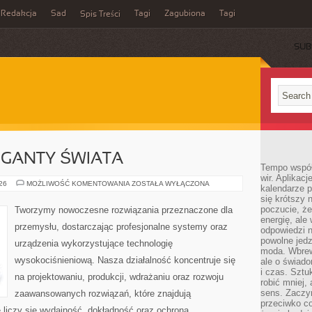
Redakcja
Sad
Tagi
Zagubiona
Tagi
Spis Treści
SUB
GIGANTY ŚWIATA
Tempo współ
wir. Aplikac
CIEKAWOSTKI
026
MOŻLIWOŚĆ KOMENTOWANIA
ZOSTAŁA WYŁĄCZONA
kalendarze 
I
się krótszy 
GIGANTY
ŚWIATA
poczucie, że
Tworzymy nowoczesne rozwiązania przeznaczone dla
energię, ale
przemysłu, dostarczając profesjonalne systemy oraz
odpowiedzi n
powolne jed
urządzenia wykorzystujące technologię
moda. Wbrew
wysokociśnieniową. Nasza działalność koncentruje się
ale o świad
i czas. Sztu
na projektowaniu, produkcji, wdrażaniu oraz rozwoju
robić mniej,
sens. Zaczy
zaawansowanych rozwiązań, które znajdują
przeciwko c
 liczy się wydajność, dokładność oraz ochrona