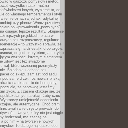
igować w gąszczu pomysłów i metod.
tować wszystko naraz, można
doświadczeń innych, wybierać to, co
suje do własnego temperamentu i stylu
ianie nie oznacza jednak radykalnej
 ambicji czy planów. Wręcz przeciwnie:
opiero po wprowadzeniu „powolnych”
a osiągać lepsze rezultaty. Skupienie
ważniejszych projektach, praca w
sowych bez rozpraszaczy, regularne
egenerację – to wszystko sprawia, że
rozprasza się na dziesiątki drobiazgów.
jasność, co jest priorytetem, a co tylko
jącym ważność. Istotnym elementem
ie „slow” jest też świadome
chwil, które wcześniej przemykały
nie. Śniadanie zjedzone bez
spacer do sklepu zamiast podjazdu
pod same drzwi, rozmowa z bliską
rkania na ekran – to drobne gesty,
 poczucie, że naprawdę jesteśmy
oim życiu. Z czasem okazuje się, że
 spektakularnych atrakcji, żeby czuć
 Wystarczy umiejętność docenienia
czajne, ale autentyczne. Choć brzmi
lnie, zwalnianie często prowadzi do
atywności. Umysł, który nie jest ciągle
ny bodźcami, ma szansę na
 a po nim – na tworzenie nowych
omysłów. To dlatego najlepsze idee