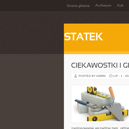
Archiwum
Kult
Strona główna
STATEK
CIEKAWOSTKI I 
POSTED BY ADMIN
LIP - 1 - 2
zastosowanie wszędzie tam, gdzie