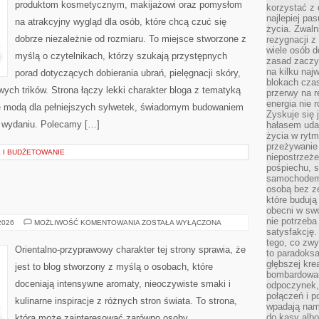
produktom kosmetycznym, makijażowi oraz pomysłom
korzystać z 
najlepiej pa
na atrakcyjny wygląd dla osób, które chcą czuć się
życia. Zwaln
dobrze niezależnie od rozmiaru. To miejsce stworzone z
rezygnacji z
wiele osób d
myślą o czytelnikach, którzy szukają przystępnych
zasad zaczyn
na kilku naj
porad dotyczących dobierania ubrań, pielęgnacji skóry,
blokach cza
ch trików. Strona łączy lekki charakter bloga z tematyką
przerwy na r
energia nie 
się modą dla pełniejszych sylwetek, świadomym budowaniem
Zyskuje się 
m wydaniu. Polecamy […]
hałasem uda
życia w rytm
przeżywanie 
 I BUDŻETOWANIE
niepostrzeże
pośpiechu, 
samochodem 
osobą bez ze
E
które budują
obecni w sw
nie potrzeba
TESTY
 2026
MOŻLIWOŚĆ KOMENTOWANIA
ZOSTAŁA WYŁĄCZONA
I
satysfakcję.
RECENZJE
tego, co zwy
Orientalno-przyprawowy charakter tej strony sprawia, że
to paradoksa
głębszej kre
jest to blog stworzony z myślą o osobach, które
bombardowa
doceniają intensywne aromaty, nieoczywiste smaki i
odpoczynek,
połączeń i p
kulinarne inspiracje z różnych stron świata. To strona,
wpadają nam
do kasy albo
która może zainteresować zarówno osoby