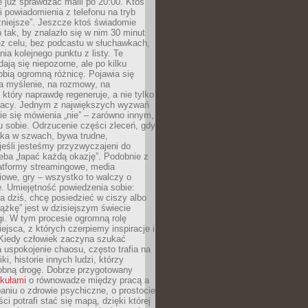
e już sprawdzać maili po 20:00. Ktoś
i powiadomienia z telefonu na tryb
żniejsze”. Jeszcze ktoś świadomie
ń tak, by znalazło się w nim 30 minut
ez celu, bez podcastu w słuchawkach,
ia kolejnego punktu z listy. Te
dają się niepozorne, ale po kilku
obią ogromną różnicę. Pojawia się
a myślenie, na rozmowy, na
który naprawdę regeneruje, a nie tylko
racy. Jednym z największych wyzwań
ie się mówienia „nie” – zarówno innym,
 sobie. Odrzucenie części zleceń, gdy
ęka w szwach, bywa trudne,
jeśli jesteśmy przyzwyczajeni do
zeba „łapać każdą okazję”. Podobnie z
latformy streamingowe, media
owe, gry – wszystko to walczy o
. Umiejętność powiedzenia sobie:
a dziś, chcę posiedzieć w ciszy albo
ążkę” jest w dzisiejszym świecie
i. W tym procesie ogromną rolę
ejsca, z których czerpiemy inspiracje i
Kiedy człowiek zaczyna szukać
uspokojenie chaosu, często trafia na
iki, historie innych ludzi, którzy
dobną drogę. Dobrze przygotowany
ykułami
o równowadze między pracą a
aniu o zdrowie psychiczne, o prostocie
ci potrafi stać się mapą, dzięki której