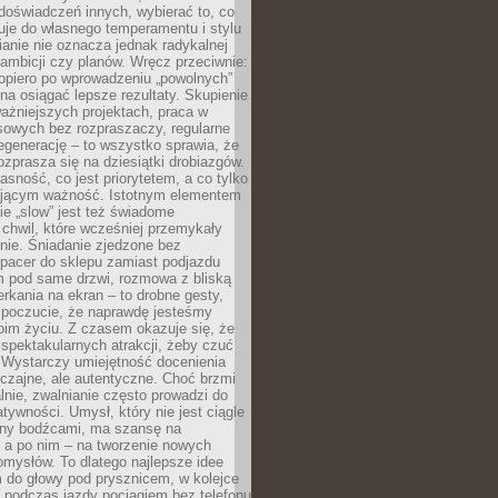
doświadczeń innych, wybierać to, co
suje do własnego temperamentu i stylu
ianie nie oznacza jednak radykalnej
 ambicji czy planów. Wręcz przeciwnie:
opiero po wprowadzeniu „powolnych”
a osiągać lepsze rezultaty. Skupienie
ważniejszych projektach, praca w
sowych bez rozpraszaczy, regularne
egenerację – to wszystko sprawia, że
rozprasza się na dziesiątki drobiazgów.
jasność, co jest priorytetem, a co tylko
jącym ważność. Istotnym elementem
ie „slow” jest też świadome
chwil, które wcześniej przemykały
nie. Śniadanie zjedzone bez
spacer do sklepu zamiast podjazdu
pod same drzwi, rozmowa z bliską
rkania na ekran – to drobne gesty,
 poczucie, że naprawdę jesteśmy
oim życiu. Z czasem okazuje się, że
 spektakularnych atrakcji, żeby czuć
 Wystarczy umiejętność docenienia
czajne, ale autentyczne. Choć brzmi
lnie, zwalnianie często prowadzi do
atywności. Umysł, który nie jest ciągle
ny bodźcami, ma szansę na
 a po nim – na tworzenie nowych
omysłów. To dlatego najlepsze idee
 do głowy pod prysznicem, w kolejce
 podczas jazdy pociągiem bez telefonu