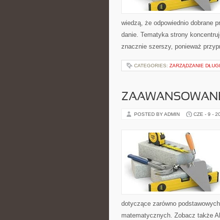
wiedzą, że odpowiednio dobrane pr
danie. Tematyka strony koncentruje
znacznie szerszy, ponieważ przyp
CATEGORIES:
ZARZĄDZANIE DŁUG
ZAAWANSOWANE
POSTED BY ADMIN
CZE - 9 - 2
dotyczące zarówno podstawowych 
matematycznych. Zobacz także Alg