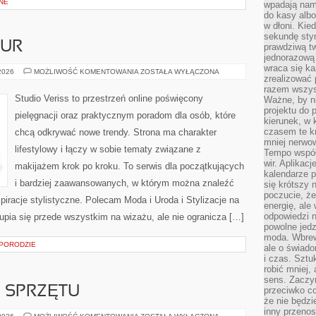
NE
wpadają nam
do kasy albo
w dłoni. Kie
sekundę stym
ZUR
prawdziwą tw
jednorazową 
wraca się k
STYLIZACJA
 2026
MOŻLIWOŚĆ KOMENTOWANIA
ZOSTAŁA WYŁĄCZONA
zrealizować 
FRYZUR
razem wszyst
Studio Veriss to przestrzeń online poświęcony
Ważne, by ni
projektu do 
pielęgnacji oraz praktycznym poradom dla osób, które
kierunek, w
czasem te kr
chcą odkrywać nowe trendy. Strona ma charakter
mniej nerwow
lifestylowy i łączy w sobie tematy związane z
Tempo współ
wir. Aplikac
makijażem krok po kroku. To serwis dla początkujących
kalendarze 
i bardziej zaawansowanych, w którym można znaleźć
się krótszy 
poczucie, że
nspiracje stylistyczne. Polecam Moda i Uroda i Stylizacje na
energię, ale
odpowiedzi n
pia się przede wszystkim na wizażu, ale nie ogranicza […]
powolne jed
moda. Wbrew
 PORODZIE
ale o świad
i czas. Sztu
robić mniej,
sens. Zaczy
E SPRZĘTU
przeciwko c
że nie będzi
inny przenos
TESTY