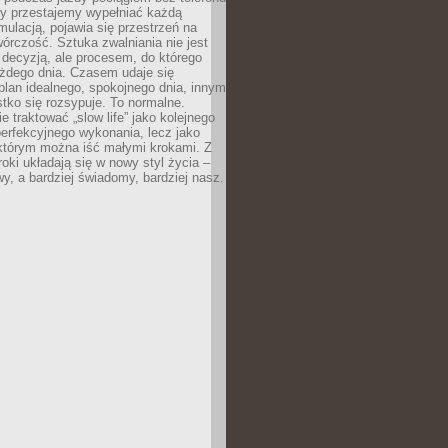
dy przestajemy wypełniać każdą
ulacją, pojawia się przestrzeń na
órczość. Sztuka zwalniania nie jest
decyzją, ale procesem, do którego
ażdego dnia. Czasem udaje się
plan idealnego, spokojnego dnia, innym
ko się rozsypuje. To normalne.
e traktować „slow life” jako kolejnego
perfekcyjnego wykonania, lecz jako
 którym można iść małymi krokami. Z
oki układają się w nowy styl życia –
y, a bardziej świadomy, bardziej nasz.