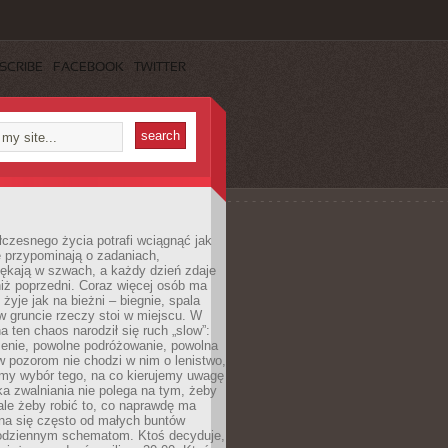
SCRIBE
FACEBOOK
TWITTER
czesnego życia potrafi wciągnąć jak
je przypominają o zadaniach,
pękają w szwach, a każdy dzień zdaje
niż poprzedni. Coraz więcej osób ma
 żyje jak na bieżni – biegnie, spala
 w gruncie rzeczy stoi w miejscu. W
a ten chaos narodził się ruch „slow”:
zenie, powolne podróżowanie, powolna
 pozorom nie chodzi w nim o lenistwo,
omy wybór tego, na co kierujemy uwagę
ka zwalniania nie polega na tym, żeby
 ale żeby robić to, co naprawdę ma
na się często od małych buntów
odziennym schematom. Ktoś decyduje,