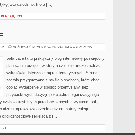
kę jako dziedzinę, która […]
I DLA ZAJĘTYCH
E
BUDŻET
026
MOŻLIWOŚĆ KOMENTOWANIA
ZOSTAŁA WYŁĄCZONA
I
FINANSE
Sala Lacerta to praktyczny blog internetowy poświęcony
planowaniu przyjęć, w którym czytelnik może znaleźć
wskazówki dotyczące imprez tematycznych. Strona
została przygotowana z myślą o osobach, które chcą
dopiąć wydarzenie w sposób przemyślany, bez
przypadkowych decyzji, pośpiechu i organizacyjnego
zy szukają czytelnych porad związanych z wyborem sali,
, budżetu, oprawy wydarzenia oraz atmosfery całego
e okolicznościowe i Miejsca z […]
ACJE