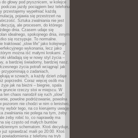
 do głowy pod prysznicem, w kolejce
 podczas jazdy pociągiem bez telefonu
dy przestajemy wypełniać każdą
ulacją, pojawia się przestrzeń na
órczość. Sztuka zwalniania nie jest
decyzją, ale procesem, do którego
ażdego dnia. Czasem udaje się
plan idealnego, spokojnego dnia, innym
ko się rozsypuje. To normalne.
e traktować „slow life” jako kolejnego
perfekcyjnego wykonania, lecz jako
 którym można iść małymi krokami. Z
oki układają się w nowy styl życia –
y, a bardziej świadomy, bardziej nasz.
czesnego życia potrafi wciągnąć jak
je przypominają o zadaniach,
pękają w szwach, a każdy dzień zdaje
niż poprzedni. Coraz więcej osób ma
 żyje jak na bieżni – biegnie, spala
 w gruncie rzeczy stoi w miejscu. W
a ten chaos narodził się ruch „slow”:
zenie, powolne podróżowanie, powolna
 pozorom nie chodzi w nim o lenistwo,
omy wybór tego, na co kierujemy uwagę
ka zwalniania nie polega na tym, żeby
 ale żeby robić to, co naprawdę ma
na się często od małych buntów
odziennym schematom. Ktoś decyduje,
e już sprawdzać maili po 20:00. Ktoś
i powiadomienia z telefonu na tryb