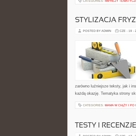
CATEGORIES:
IMPREZY TEMATYCZ
STYLIZACJA FRY
POSTED BY ADMIN
CZE - 19 -
zarówno luźniejsze teksty, jak i i
każdą okazję. Tematyka strony sku
CATEGORIES:
MAMA W CIĄŻY I PO
TESTY I RECENZJ