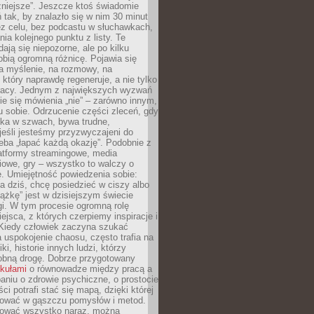
żniejsze”. Jeszcze ktoś świadomie
ń tak, by znalazło się w nim 30 minut
ez celu, bez podcastu w słuchawkach,
ia kolejnego punktu z listy. Te
dają się niepozorne, ale po kilku
obią ogromną różnicę. Pojawia się
a myślenie, na rozmowy, na
który naprawdę regeneruje, a nie tylko
racy. Jednym z największych wyzwań
ie się mówienia „nie” – zarówno innym,
 sobie. Odrzucenie części zleceń, gdy
ęka w szwach, bywa trudne,
jeśli jesteśmy przyzwyczajeni do
zeba „łapać każdą okazję”. Podobnie z
latformy streamingowe, media
owe, gry – wszystko to walczy o
. Umiejętność powiedzenia sobie:
a dziś, chcę posiedzieć w ciszy albo
ążkę” jest w dzisiejszym świecie
i. W tym procesie ogromną rolę
ejsca, z których czerpiemy inspiracje i
Kiedy człowiek zaczyna szukać
uspokojenie chaosu, często trafia na
iki, historie innych ludzi, którzy
dobną drogę. Dobrze przygotowany
ykułami
o równowadze między pracą a
aniu o zdrowie psychiczne, o prostocie
ci potrafi stać się mapą, dzięki której
igować w gąszczu pomysłów i metod.
tować wszystko naraz, można