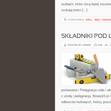
osobach, które chcą lepiej rozum
szukają treści […]
CATEGORIES:
GRILL, BBQ I SMO
SKŁADNIKI POD 
POSTED BY ADMIN
CZE - 20 -
porównania i Pielęgnacja ciała i
z urodą i pielęgnacją. Bioarp24.p
odbiorców hurtowych, którzy posz