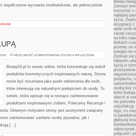
łatwiej naw
ieć współczesne wyzwania środowiskowe, ale jednocześnie
Zamiast tes
korzystać z 
najlepiej pa
życia. Zwaln
rezygnacji z
KEHOUSE
wiele osób d
zasad zaczyn
na kilku naj
blokach cza
LUPĄ
przerwy na r
energia nie 
SKŁADNIKI
 2026
MOŻLIWOŚĆ KOMENTOWANIA
ZOSTAŁA WYŁĄCZONA
Zyskuje się 
POD
hałasem uda
LUPĄ
życia w rytm
Bioarp24.pl to serwis online, która koncentruje się wokół
przeżywanie 
produktów kosmetycznych inspirowanych naturą. Strona
niepostrzeże
pośpiechu, 
może być rozumiana jako punkt odniesienia dla osób,
samochodem 
osobą bez ze
które interesują się naturalnym podejściem do urody. To
które budują
serwis, która wpisuje się w rosnące zainteresowanie
obecni w sw
nie potrzeba
produktami inspirowanymi ziołami. Polecamy Recenzje i
satysfakcję.
 włosów. Głównym motywem strony jest asortyment związany
tego, co zwy
to paradoksa
l może zainteresować zarówno osoby prywatne, jak i
głębszej kre
bombardowa
ukują […]
odpoczynek,
połączeń i p