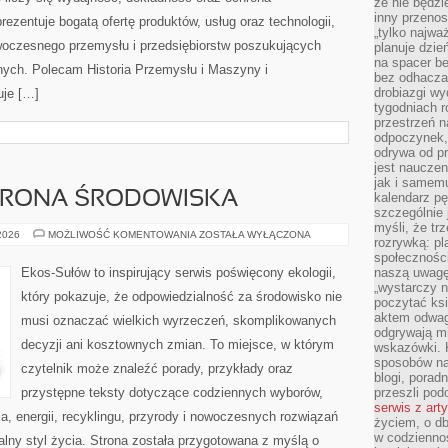
że nie będzi
inny przenos
zentuje bogatą ofertę produktów, usług oraz technologii,
„tylko najwa
woczesnego przemysłu i przedsiębiorstw poszukujących
planuje dzie
na spacer b
ych. Polecam Historia Przemysłu i Maszyny i
bez odhaczan
drobiazgi wy
uje […]
tygodniach r
przestrzeń n
odpoczynek, 
odrywa od p
jest nauczen
jak i samemu
HRONA ŚRODOWISKA
kalendarz p
szczególnie 
myśli, że tr
PRZYRODA
 2026
MOŻLIWOŚĆ KOMENTOWANIA
ZOSTAŁA WYŁĄCZONA
rozrywką: p
I
OCHRONA
społeczności
ŚRODOWISKA
Ekos-Sułów to inspirujący serwis poświęcony ekologii,
naszą uwagę
„wystarczy n
który pokazuje, że odpowiedzialność za środowisko nie
poczytać ksi
aktem odwag
musi oznaczać wielkich wyrzeczeń, skomplikowanych
odgrywają mi
decyzji ani kosztownych zmian. To miejsce, w którym
wskazówki. 
sposobów na 
czytelnik może znaleźć porady, przykłady oraz
blogi, poradn
przystępne teksty dotyczące codziennych wyborów,
przeszli po
serwis z art
, energii, recyklingu, przyrody i nowoczesnych rozwiązań
życiem, o db
w codziennoś
alny styl życia. Strona została przygotowana z myślą o