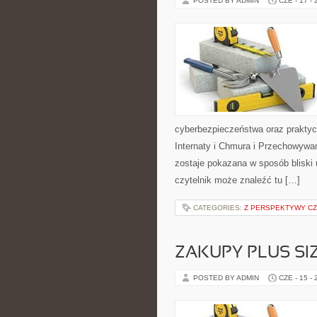
POSTED BY ADMIN
CZE - 17 -
cyberbezpieczeństwa oraz praktyc
Internaty i Chmura i Przechowywa
zostaje pokazana w sposób bliski
czytelnik może znaleźć tu […]
CATEGORIES:
Z PERSPEKTYWY CZ
ZAKUPY PLUS SI
POSTED BY ADMIN
CZE - 15 -