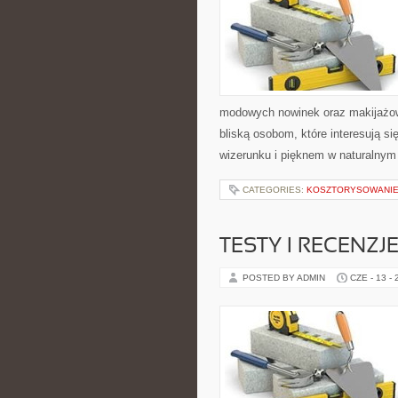
modowych nowinek oraz makijażowy
bliską osobom, które interesują 
wizerunku i pięknem w naturalny
CATEGORIES:
KOSZTORYSOWANIE
TESTY I RECENZJ
POSTED BY ADMIN
CZE - 13 -