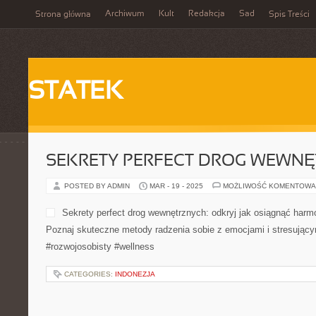
Archiwum
Kult
Redakcja
Sad
Strona główna
Spis Treści
STATEK
SEKRETY PERFECT DROG WEWN
POSTED BY ADMIN
MAR - 19 - 2025
MOŻLIWOŚĆ KOMENTOWA
Sekrety perfect drog wewnę
harmonię i spokój wewnętr
metody radzenia sobie z em
sytuacjami. #rozwojosobist
CATEGORIES:
INDONEZJA