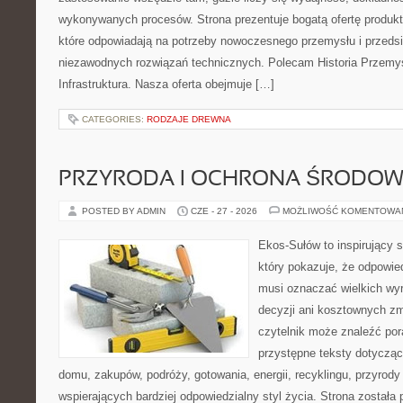
wykonywanych procesów. Strona prezentuje bogatą ofertę produktó
które odpowiadają na potrzeby nowoczesnego przemysłu i przeds
niezawodnych rozwiązań technicznych. Polecam Historia Przemys
Infrastruktura. Nasza oferta obejmuje […]
CATEGORIES:
RODZAJE DREWNA
PRZYRODA I OCHRONA ŚRODOW
POSTED BY ADMIN
CZE - 27 - 2026
MOŻLIWOŚĆ KOMENTOWA
Ekos-Sułów to inspirujący s
który pokazuje, że odpowie
musi oznaczać wielkich wy
decyzji ani kosztownych zm
czytelnik może znaleźć por
przystępne teksty dotyczą
domu, zakupów, podróży, gotowania, energii, recyklingu, przyrod
wspierających bardziej odpowiedzialny styl życia. Strona została