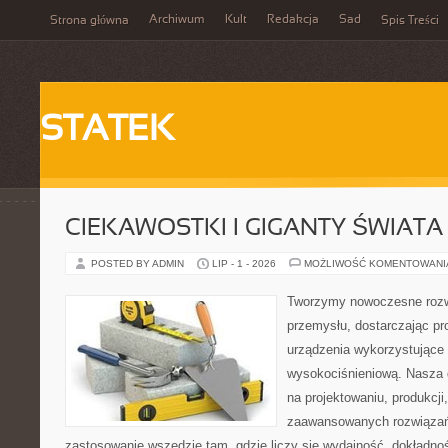
Archiwum
Kult
Redakcja
Sad
Strona główna
Spis Treści
STATEK
CIEKAWOSTKI I GIGANTY ŚWIATA
POSTED BY ADMIN
LIP - 1 - 2026
MOŻLIWOŚĆ KOMENTOWAN
Tworzymy nowoczesne rozw
przemysłu, dostarczając pr
urządzenia wykorzystujące 
wysokociśnieniową. Nasza d
na projektowaniu, produkcji
zaawansowanych rozwiązań,
zastosowanie wszędzie tam, gdzie liczy się wydajność, dokładno