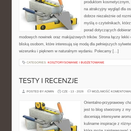
produktom kosmetycznym, 
na atrakcyjny wygląd dla os
dobrze niezależnie od rozm
myślą o czytelnikach, któr
porad dotyczących dobierani
modowych nowinek oraz makijażowych trików. Strona łączy lekki 
bliską osobom, które interesują się modą dla pełniejszych sylw
wizerunku i pięknem w naturalnym wydaniu. Polecamy […]
CATEGORIES:
KOSZTORYSOWANIE I BUDŻETOWANIE
TESTY I RECENZJE
POSTED BY ADMIN
CZE - 13 - 2026
MOŻLIWOŚĆ KOMENTOWA
Orientalno-przyprawowy char
jest to blog stworzony z my
doceniają intensywne aroma
kulinarne inspiracje z różny
która może zainteresować 