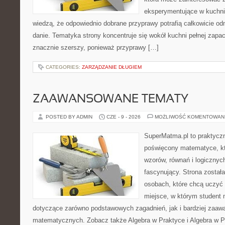
eksperymentujące w kuchni,
wiedzą, że odpowiednio dobrane przyprawy potrafią całkowicie od
danie. Tematyka strony koncentruje się wokół kuchni pełnej zapach
znacznie szerszy, ponieważ przyprawy […]
CATEGORIES:
ZARZĄDZANIE DŁUGIEM
ZAAWANSOWANE TEMATY
POSTED BY ADMIN
CZE - 9 - 2026
MOŻLIWOŚĆ KOMENTOWAN
SuperMatma.pl to praktyczn
poświęcony matematyce, któ
wzorów, równań i logicznyc
fascynujący. Strona został
osobach, które chcą uczyć 
miejsce, w którym student
dotyczące zarówno podstawowych zagadnień, jak i bardziej zaa
matematycznych. Zobacz także Algebra w Praktyce i Algebra w Pr