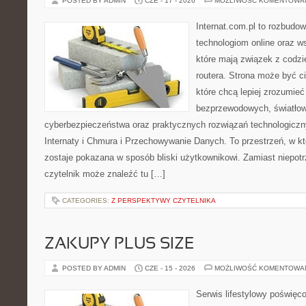
POSTED BY ADMIN
CZE - 17 - 2026
MOŻLIWOŚĆ KOMENTOWA
Internat.com.pl to rozbudo
technologiom online oraz 
które mają związek z codz
routera. Strona może być 
które chcą lepiej zrozumieć 
bezprzewodowych, światłow
cyberbezpieczeństwa oraz praktycznych rozwiązań technologiczny
Internaty i Chmura i Przechowywanie Danych. To przestrzeń, w k
zostaje pokazana w sposób bliski użytkownikowi. Zamiast niepot
czytelnik może znaleźć tu […]
CATEGORIES:
Z PERSPEKTYWY CZYTELNIKA
ZAKUPY PLUS SIZE
POSTED BY ADMIN
CZE - 15 - 2026
MOŻLIWOŚĆ KOMENTOWA
Serwis lifestylowy poświęco