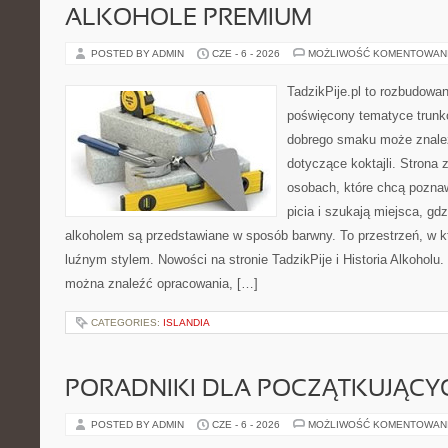
ALKOHOLE PREMIUM
POSTED BY ADMIN
CZE - 6 - 2026
MOŻLIWOŚĆ KOMENTOWAN
TadzikPije.pl to rozbudowa
poświęcony tematyce trunk
dobrego smaku może znaleźć
dotyczące koktajli. Strona 
osobach, które chcą poznaw
picia i szukają miejsca, gd
alkoholem są przedstawiane w sposób barwny. To przestrzeń, w k
luźnym stylem. Nowości na stronie TadzikPije i Historia Alkoholu. 
można znaleźć opracowania, […]
CATEGORIES:
ISLANDIA
PORADNIKI DLA POCZĄTKUJĄCY
POSTED BY ADMIN
CZE - 6 - 2026
MOŻLIWOŚĆ KOMENTOWAN