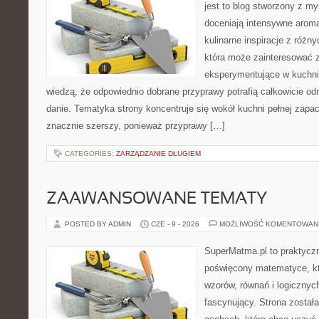
jest to blog stworzony z my
doceniają intensywne aroma
kulinarne inspiracje z różny
która może zainteresować 
eksperymentujące w kuchni,
wiedzą, że odpowiednio dobrane przyprawy potrafią całkowicie od
danie. Tematyka strony koncentruje się wokół kuchni pełnej zapach
znacznie szerszy, ponieważ przyprawy […]
CATEGORIES:
ZARZĄDZANIE DŁUGIEM
ZAAWANSOWANE TEMATY
POSTED BY ADMIN
CZE - 9 - 2026
MOŻLIWOŚĆ KOMENTOWAN
SuperMatma.pl to praktyczn
poświęcony matematyce, któ
wzorów, równań i logicznyc
fascynujący. Strona został