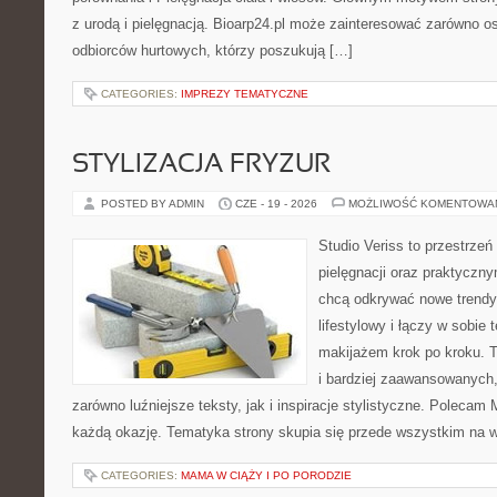
z urodą i pielęgnacją. Bioarp24.pl może zainteresować zarówno os
odbiorców hurtowych, którzy poszukują […]
CATEGORIES:
IMPREZY TEMATYCZNE
STYLIZACJA FRYZUR
POSTED BY ADMIN
CZE - 19 - 2026
MOŻLIWOŚĆ KOMENTOWA
Studio Veriss to przestrzeń
pielęgnacji oraz praktyczn
chcą odkrywać nowe trendy
lifestylowy i łączy w sobie
makijażem krok po kroku. T
i bardziej zaawansowanych
zarówno luźniejsze teksty, jak i inspiracje stylistyczne. Polecam 
każdą okazję. Tematyka strony skupia się przede wszystkim na wi
CATEGORIES:
MAMA W CIĄŻY I PO PORODZIE