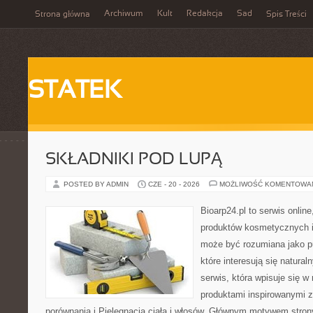
Archiwum
Kult
Redakcja
Sad
Strona główna
Spis Treści
STATEK
SKŁADNIKI POD LUPĄ
POSTED BY ADMIN
CZE - 20 - 2026
MOŻLIWOŚĆ KOMENTOWA
Bioarp24.pl to serwis online
produktów kosmetycznych i
może być rozumiana jako pu
które interesują się natura
serwis, która wpisuje się w
produktami inspirowanymi z
porównania i Pielęgnacja ciała i włosów. Głównym motywem stron