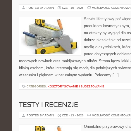
POSTED BY ADMIN
CZE - 15 - 2026
MOŻLIWOŚĆ KOMENTOWA
Serwis lifestylowy poświęco
produktom kosmetycznym, 
na atrakcyjny wygląd dla os
dobrze niezależnie od rozm
myślą o czytelnikach, któr
porad dotyczących dobierani
modowych nowinek oraz makijażowych trików. Strona łączy lekki 
bliską osobom, które interesują się modą dla pełniejszych sylw
wizerunku i pięknem w naturalnym wydaniu. Polecamy […]
CATEGORIES:
KOSZTORYSOWANIE I BUDŻETOWANIE
TESTY I RECENZJE
POSTED BY ADMIN
CZE - 13 - 2026
MOŻLIWOŚĆ KOMENTOWA
Orientalno-przyprawowy char