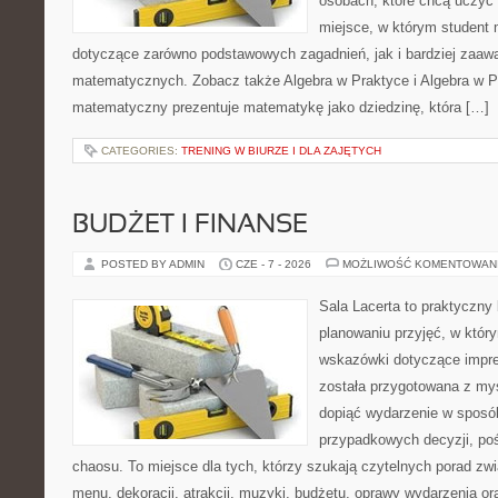
osobach, które chcą uczyć 
miejsce, w którym student
dotyczące zarówno podstawowych zagadnień, jak i bardziej zaa
matematycznych. Zobacz także Algebra w Praktyce i Algebra w Pr
matematyczny prezentuje matematykę jako dziedzinę, która […]
CATEGORIES:
TRENING W BIURZE I DLA ZAJĘTYCH
BUDŻET I FINANSE
POSTED BY ADMIN
CZE - 7 - 2026
MOŻLIWOŚĆ KOMENTOWAN
Sala Lacerta to praktyczny
planowaniu przyjęć, w któr
wskazówki dotyczące impre
została przygotowana z myś
dopiąć wydarzenie w sposó
przypadkowych decyzji, poś
chaosu. To miejsce dla tych, którzy szukają czytelnych porad zw
menu, dekoracji, atrakcji, muzyki, budżetu, oprawy wydarzenia o