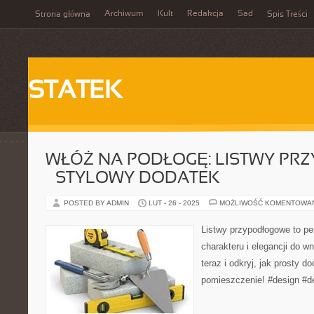
Archiwum
Kult
Redakcja
Sad
Strona główna
Spis Treści
STATEK
WŁÓŻ NA PODŁOGĘ: LISTWY P
– STYLOWY DODATEK
POSTED BY ADMIN
LUT - 26 - 2025
MOŻLIWOŚĆ KOMENTOWA
Listwy przypodłogowe to pe
charakteru i elegancji do w
teraz i odkryj, jak prosty 
pomieszczenie! #design #d