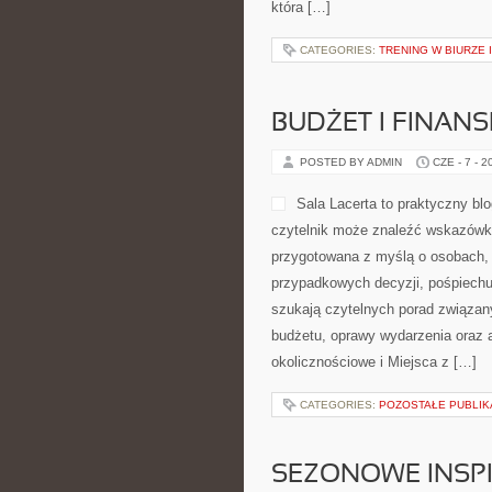
która […]
CATEGORIES:
TRENING W BIURZE 
BUDŻET I FINANS
POSTED BY ADMIN
CZE - 7 - 2
Sala Lacerta to praktyczny bl
czytelnik może znaleźć wskazówki
przygotowana z myślą o osobach, 
przypadkowych decyzji, pośpiechu 
szukają czytelnych porad związany
budżetu, oprawy wydarzenia oraz a
okolicznościowe i Miejsca z […]
CATEGORIES:
POZOSTAŁE PUBLIK
SEZONOWE INSPI