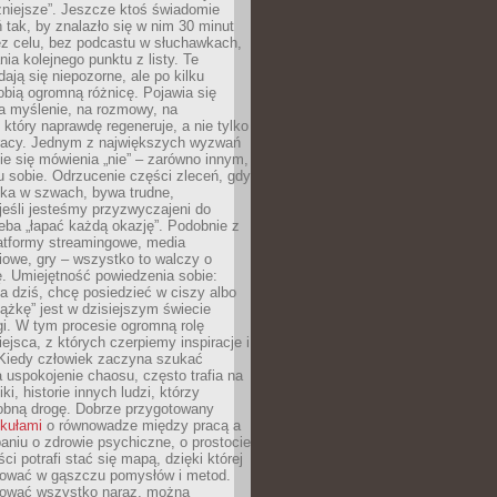
żniejsze”. Jeszcze ktoś świadomie
ń tak, by znalazło się w nim 30 minut
ez celu, bez podcastu w słuchawkach,
ia kolejnego punktu z listy. Te
dają się niepozorne, ale po kilku
obią ogromną różnicę. Pojawia się
a myślenie, na rozmowy, na
który naprawdę regeneruje, a nie tylko
racy. Jednym z największych wyzwań
ie się mówienia „nie” – zarówno innym,
 sobie. Odrzucenie części zleceń, gdy
ęka w szwach, bywa trudne,
jeśli jesteśmy przyzwyczajeni do
zeba „łapać każdą okazję”. Podobnie z
latformy streamingowe, media
owe, gry – wszystko to walczy o
. Umiejętność powiedzenia sobie:
a dziś, chcę posiedzieć w ciszy albo
ążkę” jest w dzisiejszym świecie
i. W tym procesie ogromną rolę
ejsca, z których czerpiemy inspiracje i
Kiedy człowiek zaczyna szukać
uspokojenie chaosu, często trafia na
iki, historie innych ludzi, którzy
dobną drogę. Dobrze przygotowany
ykułami
o równowadze między pracą a
aniu o zdrowie psychiczne, o prostocie
ci potrafi stać się mapą, dzięki której
igować w gąszczu pomysłów i metod.
tować wszystko naraz, można