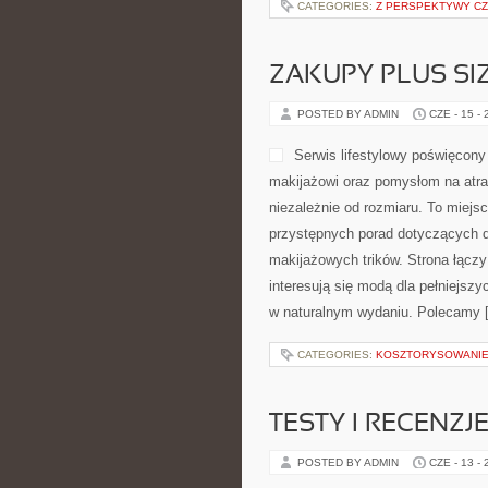
CATEGORIES:
Z PERSPEKTYWY CZ
ZAKUPY PLUS SI
POSTED BY ADMIN
CZE - 15 -
Serwis lifestylowy poświęcony
makijażowi oraz pomysłom na atra
niezależnie od rozmiaru. To miejs
przystępnych porad dotyczących d
makijażowych trików. Strona łączy
interesują się modą dla pełniejs
w naturalnym wydaniu. Polecamy 
CATEGORIES:
KOSZTORYSOWANIE
TESTY I RECENZJ
POSTED BY ADMIN
CZE - 13 -