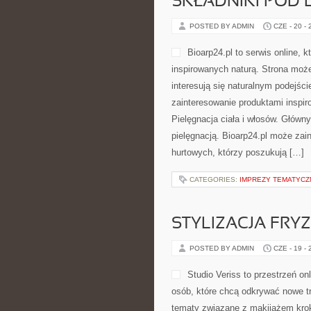
SKŁADNIKI POD 
POSTED BY ADMIN
CZE - 20 -
Bioarp24.pl to serwis online,
inspirowanych naturą. Strona może
interesują się naturalnym podejści
zainteresowanie produktami inspir
Pielęgnacja ciała i włosów. Głów
pielęgnacją. Bioarp24.pl może zai
hurtowych, którzy poszukują […]
CATEGORIES:
IMPREZY TEMATYCZ
STYLIZACJA FRY
POSTED BY ADMIN
CZE - 19 -
Studio Veriss to przestrzeń o
osób, które chcą odkrywać nowe tr
tematy związane z makijażem krok 