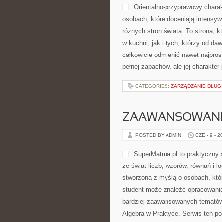
Orientalno-przyprawowy charakt
osobach, które doceniają intensywn
różnych stron świata. To strona,
w kuchni, jak i tych, którzy od d
całkowicie odmienić nawet najpros
pełnej zapachów, ale jej charakte
CATEGORIES:
ZARZĄDZANIE DŁUG
ZAAWANSOWANE
POSTED BY ADMIN
CZE - 9 - 2
SuperMatma.pl to praktyczny 
że świat liczb, wzorów, równań i 
stworzona z myślą o osobach, któ
student może znaleźć opracowani
bardziej zaawansowanych tematów
Algebra w Praktyce. Serwis ten p