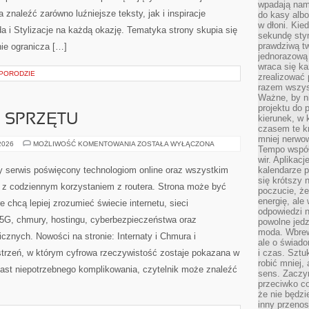
wpadają nam
aleźć zarówno luźniejsze teksty, jak i inspiracje
do kasy albo
w dłoni. Kie
a i Stylizacje na każdą okazję. Tematyka strony skupia się
sekundę stym
prawdziwą tw
ie ogranicza […]
jednorazową 
wraca się k
 PORODZIE
zrealizować 
razem wszyst
Ważne, by ni
projektu do 
E SPRZĘTU
kierunek, w
czasem te kr
mniej nerwow
TESTY
 2026
MOŻLIWOŚĆ KOMENTOWANIA
ZOSTAŁA WYŁĄCZONA
Tempo współ
I
RECENZJE
wir. Aplikac
SPRZĘTU
y serwis poświęcony technologiom online oraz wszystkim
kalendarze 
się krótszy 
 z codziennym korzystaniem z routera. Strona może być
poczucie, że
energię, ale
 chcą lepiej zrozumieć świecie internetu, sieci
odpowiedzi n
5G, chmury, hostingu, cyberbezpieczeństwa oraz
powolne jed
moda. Wbrew
cznych. Nowości na stronie: Internaty i Chmura i
ale o świad
trzeń, w którym cyfrowa rzeczywistość zostaje pokazana w
i czas. Sztu
robić mniej,
iast niepotrzebnego komplikowania, czytelnik może znaleźć
sens. Zaczy
przeciwko c
że nie będzi
inny przenos