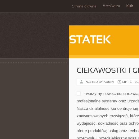
Archiwum
Kult
Strona główna
STATEK
CIEKAWOSTKI I 
POSTED BY ADMIN
LIP - 1 - 2
Tworzymy nowoczesne rozwiąz
profesjonalne systemy oraz urząd
Nasza działalność koncentruje się 
zaawansowanych rozwiązań, które 
wydajność, dokładność oraz ochr
ofertę produktów, usług oraz tech
przemysłu i przedsiębiorstw posz