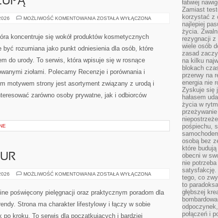
LUPĄ
łatwiej naw
Zamiast tes
korzystać z 
SKŁADNIKI
 2026
MOŻLIWOŚĆ KOMENTOWANIA
ZOSTAŁA WYŁĄCZONA
POD
najlepiej pa
LUPĄ
życia. Zwaln
 która koncentruje się wokół produktów kosmetycznych
rezygnacji z
wiele osób d
 być rozumiana jako punkt odniesienia dla osób, które
zasad zaczyn
em do urody. To serwis, która wpisuje się w rosnące
na kilku naj
blokach cza
owanymi ziołami. Polecamy Recenzje i porównania i
przerwy na r
energia nie 
nym motywem strony jest asortyment związany z urodą i
Zyskuje się 
nteresować zarówno osoby prywatne, jak i odbiorców
hałasem uda
życia w rytm
przeżywanie 
niepostrzeże
pośpiechu, 
NE
samochodem 
osobą bez ze
które budują
ZUR
obecni w sw
nie potrzeba
satysfakcję.
STYLIZACJA
 2026
MOŻLIWOŚĆ KOMENTOWANIA
ZOSTAŁA WYŁĄCZONA
tego, co zwy
FRYZUR
to paradoksa
głębszej kre
nline poświęcony pielęgnacji oraz praktycznym poradom dla
bombardowa
endy. Strona ma charakter lifestylowy i łączy w sobie
odpoczynek,
połączeń i p
po kroku. To serwis dla początkujących i bardziej