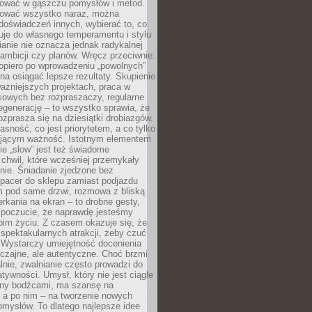
igować w gąszczu pomysłów i metod.
tować wszystko naraz, można
doświadczeń innych, wybierać to, co
suje do własnego temperamentu i stylu
ianie nie oznacza jednak radykalnej
 ambicji czy planów. Wręcz przeciwnie:
opiero po wprowadzeniu „powolnych”
a osiągać lepsze rezultaty. Skupienie
ważniejszych projektach, praca w
sowych bez rozpraszaczy, regularne
egenerację – to wszystko sprawia, że
rozprasza się na dziesiątki drobiazgów.
jasność, co jest priorytetem, a co tylko
jącym ważność. Istotnym elementem
ie „slow” jest też świadome
chwil, które wcześniej przemykały
nie. Śniadanie zjedzone bez
spacer do sklepu zamiast podjazdu
pod same drzwi, rozmowa z bliską
rkania na ekran – to drobne gesty,
 poczucie, że naprawdę jesteśmy
oim życiu. Z czasem okazuje się, że
 spektakularnych atrakcji, żeby czuć
 Wystarczy umiejętność docenienia
czajne, ale autentyczne. Choć brzmi
lnie, zwalnianie często prowadzi do
atywności. Umysł, który nie jest ciągle
ny bodźcami, ma szansę na
 a po nim – na tworzenie nowych
omysłów. To dlatego najlepsze idee