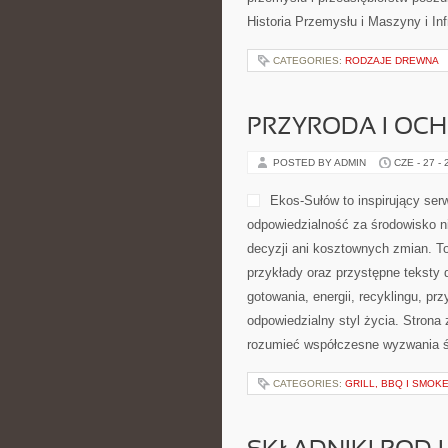
Historia Przemysłu i Maszyny i Inf
CATEGORIES:
RODZAJE DREWNA
PRZYRODA I OC
POSTED BY ADMIN
CZE - 27 -
Ekos-Sułów to inspirujący serw
odpowiedzialność za środowisko 
decyzji ani kosztownych zmian. T
przykłady oraz przystępne teksty
gotowania, energii, recyklingu, p
odpowiedzialny styl życia. Strona
rozumieć współczesne wyzwania śr
CATEGORIES:
GRILL, BBQ I SMO