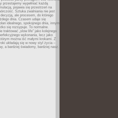
dy przestajemy wypełniać każdą
ulacją, pojawia się przestrzeń na
órczość. Sztuka zwalniania nie jest
decyzją, ale procesem, do którego
ażdego dnia. Czasem udaje się
plan idealnego, spokojnego dnia, innym
ko się rozsypuje. To normalne.
e traktować „slow life” jako kolejnego
perfekcyjnego wykonania, lecz jako
 którym można iść małymi krokami. Z
oki układają się w nowy styl życia –
y, a bardziej świadomy, bardziej nasz.