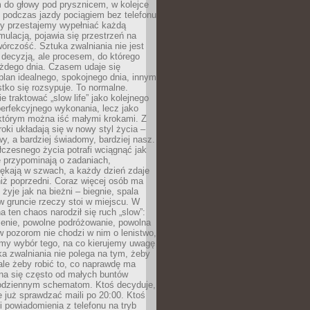
 do głowy pod prysznicem, w kolejce
 podczas jazdy pociągiem bez telefonu
dy przestajemy wypełniać każdą
ulacją, pojawia się przestrzeń na
órczość. Sztuka zwalniania nie jest
decyzją, ale procesem, do którego
ażdego dnia. Czasem udaje się
plan idealnego, spokojnego dnia, innym
ko się rozsypuje. To normalne.
e traktować „slow life” jako kolejnego
perfekcyjnego wykonania, lecz jako
 którym można iść małymi krokami. Z
oki układają się w nowy styl życia –
y, a bardziej świadomy, bardziej nasz.
czesnego życia potrafi wciągnąć jak
je przypominają o zadaniach,
pękają w szwach, a każdy dzień zdaje
niż poprzedni. Coraz więcej osób ma
 żyje jak na bieżni – biegnie, spala
 w gruncie rzeczy stoi w miejscu. W
a ten chaos narodził się ruch „slow”:
zenie, powolne podróżowanie, powolna
 pozorom nie chodzi w nim o lenistwo,
omy wybór tego, na co kierujemy uwagę
ka zwalniania nie polega na tym, żeby
 ale żeby robić to, co naprawdę ma
na się często od małych buntów
odziennym schematom. Ktoś decyduje,
e już sprawdzać maili po 20:00. Ktoś
i powiadomienia z telefonu na tryb