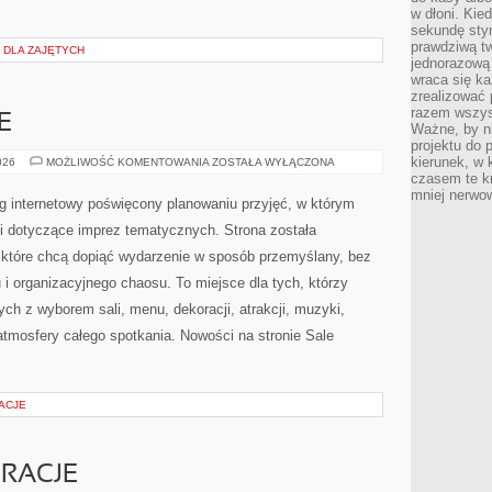
w dłoni. Kie
sekundę stym
prawdziwą tw
I DLA ZAJĘTYCH
jednorazową 
wraca się k
zrealizować 
razem wszyst
E
Ważne, by ni
projektu do 
kierunek, w
BUDŻET
026
MOŻLIWOŚĆ KOMENTOWANIA
ZOSTAŁA WYŁĄCZONA
I
czasem te kr
FINANSE
mniej nerwow
og internetowy poświęcony planowaniu przyjęć, w którym
 dotyczące imprez tematycznych. Strona została
które chcą dopiąć wydarzenie w sposób przemyślany, bez
i organizacyjnego chaosu. To miejsce dla tych, którzy
ch z wyborem sali, menu, dekoracji, atrakcji, muzyki,
tmosfery całego spotkania. Nowości na stronie Sale
ACJE
RACJE