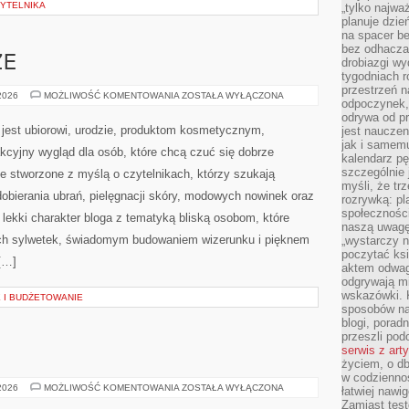
YTELNIKA
„tylko najwa
planuje dzie
na spacer b
bez odhaczan
ZE
drobiazgi wy
tygodniach r
przestrzeń n
ZAKUPY
 2026
MOŻLIWOŚĆ KOMENTOWANIA
ZOSTAŁA WYŁĄCZONA
odpoczynek, 
PLUS
SIZE
odrywa od p
 jest ubiorowi, urodzie, produktom kosmetycznym,
jest nauczen
jak i samemu
kcyjny wygląd dla osób, które chcą czuć się dobrze
kalendarz p
szczególnie 
ce stworzone z myślą o czytelnikach, którzy szukają
myśli, że tr
obierania ubrań, pielęgnacji skóry, modowych nowinek oraz
rozrywką: p
społeczności
 lekki charakter bloga z tematyką bliską osobom, które
naszą uwagę
zych sylwetek, świadomym budowaniem wizerunku i pięknem
„wystarczy n
poczytać ksi
[…]
aktem odwag
odgrywają mi
wskazówki. 
 I BUDŻETOWANIE
sposobów na 
blogi, poradn
przeszli po
serwis z art
E
życiem, o db
w codziennoś
TESTY
 2026
MOŻLIWOŚĆ KOMENTOWANIA
ZOSTAŁA WYŁĄCZONA
łatwiej naw
I
Zamiast tes
RECENZJE