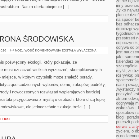
że nie będzi
inny przenos
rastruktura. Nasza oferta obejmuje […]
„tylko najwa
planuje dzie
na spacer b
bez odhaczan
drobiazgi wy
tygodniach r
przestrzeń n
HRONA ŚRODOWISKA
odpoczynek, 
odrywa od p
PRZYRODA
 2026
MOŻLIWOŚĆ KOMENTOWANIA
ZOSTAŁA WYŁĄCZONA
jest nauczen
I
jak i samemu
OCHRONA
ŚRODOWISKA
kalendarz p
is poświęcony ekologii, który pokazuje, że
szczególnie 
nie musi oznaczać wielkich wyrzeczeń, skomplikowanych
myśli, że tr
rozrywką: p
o miejsce, w którym czytelnik może znaleźć porady,
społeczności
 dotyczące codziennych wyborów, domu, zakupów, podróży,
naszą uwagę
„wystarczy n
rzyrody i nowoczesnych rozwiązań wspierających bardziej
poczytać ksi
aktem odwag
 została przygotowana z myślą o osobach, które chcą lepiej
odgrywają mi
odowiskowe, ale jednocześnie szukają treści […]
wskazówki. 
sposobów na 
blogi, poradn
KEHOUSE
przeszli po
serwis z art
życiem, o db
w codziennoś