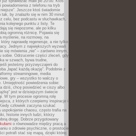
e już sprawdzać maili po 20:00. Ktoś
i powiadomienia z telefonu na tryb
żniejsze”. Jeszcze ktoś świadomie
ń tak, by znalazło się w nim 30 minut
ez celu, bez podcastu w słuchawkach,
ia kolejnego punktu z listy. Te
dają się niepozorne, ale po kilku
obią ogromną różnicę. Pojawia się
a myślenie, na rozmowy, na
który naprawdę regeneruje, a nie tylko
racy. Jednym z największych wyzwań
ie się mówienia „nie” – zarówno innym,
 sobie. Odrzucenie części zleceń, gdy
ęka w szwach, bywa trudne,
jeśli jesteśmy przyzwyczajeni do
zeba „łapać każdą okazję”. Podobnie z
latformy streamingowe, media
owe, gry – wszystko to walczy o
. Umiejętność powiedzenia sobie:
a dziś, chcę posiedzieć w ciszy albo
ążkę” jest w dzisiejszym świecie
i. W tym procesie ogromną rolę
ejsca, z których czerpiemy inspiracje i
Kiedy człowiek zaczyna szukać
uspokojenie chaosu, często trafia na
iki, historie innych ludzi, którzy
dobną drogę. Dobrze przygotowany
ykułami
o równowadze między pracą a
aniu o zdrowie psychiczne, o prostocie
ci potrafi stać się mapą, dzięki której