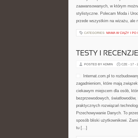
zaawansowanych, w którym można zn
stylistyczne. Polecam Moda i Urod
przede wszystkim na wizażu, ale n
CATEGORIES:
MAMA W CIĄŻY I PO
TESTY I RECENZJ
POSTED BY ADMIN
CZE - 17 -
Internat.com.pl to rozbudowan
zagadnieniom, które mają związek
ciekawym miejscem dla osób, które
bezprzewodowych, światłowodów, 
praktycznych rozwiązań technologi
Przechowywanie Danych. To przes
sposób bliski użytkownikowi. Zam
tu […]