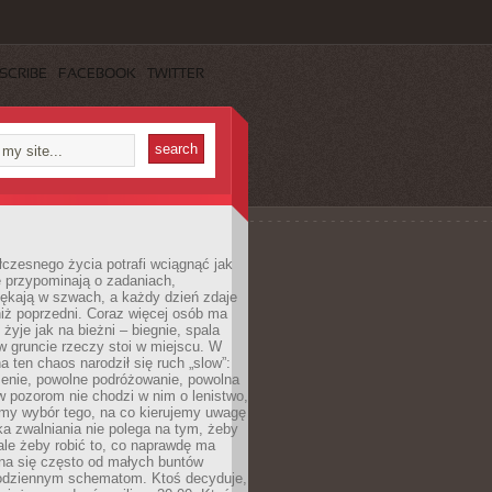
SCRIBE
FACEBOOK
TWITTER
czesnego życia potrafi wciągnąć jak
je przypominają o zadaniach,
pękają w szwach, a każdy dzień zdaje
niż poprzedni. Coraz więcej osób ma
 żyje jak na bieżni – biegnie, spala
 w gruncie rzeczy stoi w miejscu. W
a ten chaos narodził się ruch „slow”:
zenie, powolne podróżowanie, powolna
 pozorom nie chodzi w nim o lenistwo,
omy wybór tego, na co kierujemy uwagę
ka zwalniania nie polega na tym, żeby
 ale żeby robić to, co naprawdę ma
na się często od małych buntów
odziennym schematom. Ktoś decyduje,