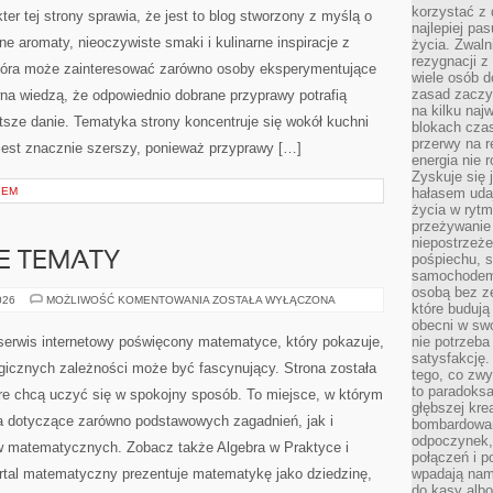
korzystać z 
er tej strony sprawia, że jest to blog stworzony z myślą o
najlepiej pa
e aromaty, nieoczywiste smaki i kulinarne inspiracje z
życia. Zwaln
rezygnacji z
 która może zainteresować zarówno osoby eksperymentujące
wiele osób d
zasad zaczyn
awna wiedzą, że odpowiednio dobrane przyprawy potrafią
na kilku naj
tsze danie. Tematyka strony koncentruje się wokół kuchni
blokach cza
przerwy na r
r jest znacznie szerszy, ponieważ przyprawy […]
energia nie 
Zyskuje się 
IEM
hałasem uda
życia w rytm
przeżywanie 
niepostrzeże
 TEMATY
pośpiechu, 
samochodem 
osobą bez ze
ZAAWANSOWANE
026
MOŻLIWOŚĆ KOMENTOWANIA
ZOSTAŁA WYŁĄCZONA
które budują
TEMATY
obecni w sw
serwis internetowy poświęcony matematyce, który pokazuje,
nie potrzeba
satysfakcję.
logicznych zależności może być fascynujący. Strona została
tego, co zwy
to paradoksa
re chcą uczyć się w spokojny sposób. To miejsce, w którym
głębszej kre
a dotyczące zarówno podstawowych zagadnień, jak i
bombardowa
odpoczynek,
 matematycznych. Zobacz także Algebra w Praktyce i
połączeń i p
ortal matematyczny prezentuje matematykę jako dziedzinę,
wpadają nam
do kasy albo