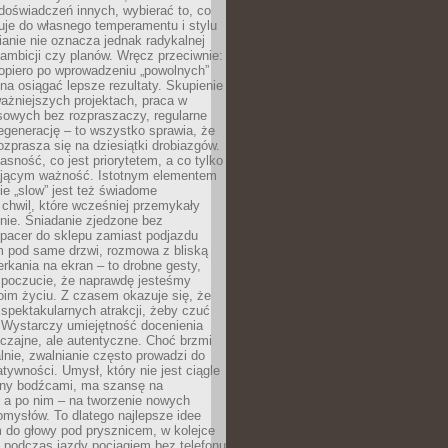
doświadczeń innych, wybierać to, co
suje do własnego temperamentu i stylu
ianie nie oznacza jednak radykalnej
 ambicji czy planów. Wręcz przeciwnie:
opiero po wprowadzeniu „powolnych”
a osiągać lepsze rezultaty. Skupienie
ważniejszych projektach, praca w
sowych bez rozpraszaczy, regularne
egenerację – to wszystko sprawia, że
rozprasza się na dziesiątki drobiazgów.
jasność, co jest priorytetem, a co tylko
jącym ważność. Istotnym elementem
ie „slow” jest też świadome
chwil, które wcześniej przemykały
nie. Śniadanie zjedzone bez
spacer do sklepu zamiast podjazdu
pod same drzwi, rozmowa z bliską
rkania na ekran – to drobne gesty,
 poczucie, że naprawdę jesteśmy
oim życiu. Z czasem okazuje się, że
 spektakularnych atrakcji, żeby czuć
 Wystarczy umiejętność docenienia
czajne, ale autentyczne. Choć brzmi
lnie, zwalnianie często prowadzi do
atywności. Umysł, który nie jest ciągle
ny bodźcami, ma szansę na
 a po nim – na tworzenie nowych
omysłów. To dlatego najlepsze idee
 do głowy pod prysznicem, w kolejce
 podczas jazdy pociągiem bez telefonu