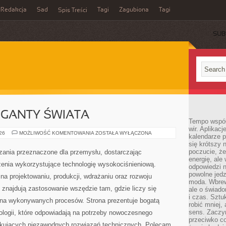
Redakcja
Sad
Tagi
Zagubiona
Tagi
Spis Treści
SUB
GIGANTY ŚWIATA
Tempo współ
wir. Aplikac
CIEKAWOSTKI
026
MOŻLIWOŚĆ KOMENTOWANIA
ZOSTAŁA WYŁĄCZONA
kalendarze 
I
się krótszy 
GIGANTY
ŚWIATA
poczucie, że
ania przeznaczone dla przemysłu, dostarczając
energię, ale
zenia wykorzystujące technologię wysokociśnieniową.
odpowiedzi n
powolne jed
na projektowaniu, produkcji, wdrażaniu oraz rozwoju
moda. Wbrew
znajdują zastosowanie wszędzie tam, gdzie liczy się
ale o świad
i czas. Sztu
ona wykonywanych procesów. Strona prezentuje bogatą
robić mniej,
sens. Zaczy
nologii, które odpowiadają na potrzeby nowoczesnego
przeciwko c
ukujących niezawodnych rozwiązań technicznych. Polecam