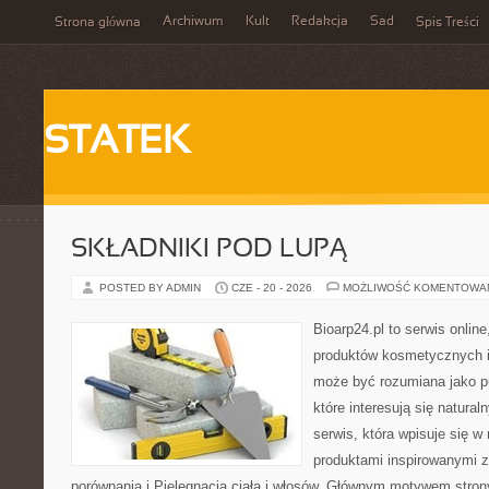
Archiwum
Kult
Redakcja
Sad
Strona główna
Spis Treści
STATEK
SKŁADNIKI POD LUPĄ
POSTED BY ADMIN
CZE - 20 - 2026
MOŻLIWOŚĆ KOMENTOWA
Bioarp24.pl to serwis online
produktów kosmetycznych i
może być rozumiana jako pu
które interesują się natura
serwis, która wpisuje się w
produktami inspirowanymi z
porównania i Pielęgnacja ciała i włosów. Głównym motywem stron