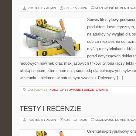
POSTED BY ADMIN
CZE - 15 - 2026
MOŻLIWOŚĆ KOMENTOWA
Serwis lifestylowy poświęco
produktom kosmetycznym, 
na atrakcyjny wygląd dla os
dobrze niezależnie od rozm
myślą o czytelnikach, któr
porad dotyczących dobierani
modowych nowinek oraz makijażowych trików. Strona łączy lekki 
bliską osobom, które interesują się modą dla pełniejszych sylw
wizerunku i pięknem w naturalnym wydaniu. Polecamy […]
CATEGORIES:
KOSZTORYSOWANIE I BUDŻETOWANIE
TESTY I RECENZJE
POSTED BY ADMIN
CZE - 13 - 2026
MOŻLIWOŚĆ KOMENTOWA
Orientalno-przyprawowy char