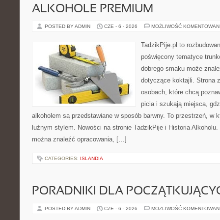
ALKOHOLE PREMIUM
POSTED BY ADMIN
CZE - 6 - 2026
MOŻLIWOŚĆ KOMENTOWAN
TadzikPije.pl to rozbudowa
poświęcony tematyce trunk
dobrego smaku może znaleźć
dotyczące koktajli. Strona 
osobach, które chcą poznaw
picia i szukają miejsca, gd
alkoholem są przedstawiane w sposób barwny. To przestrzeń, w k
luźnym stylem. Nowości na stronie TadzikPije i Historia Alkoholu. 
można znaleźć opracowania, […]
CATEGORIES:
ISLANDIA
PORADNIKI DLA POCZĄTKUJĄCY
POSTED BY ADMIN
CZE - 6 - 2026
MOŻLIWOŚĆ KOMENTOWAN