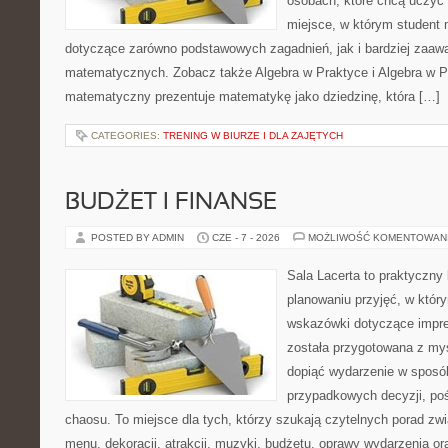
osobach, które chcą uczyć 
miejsce, w którym student
dotyczące zarówno podstawowych zagadnień, jak i bardziej zaa
matematycznych. Zobacz także Algebra w Praktyce i Algebra w Pr
matematyczny prezentuje matematykę jako dziedzinę, która […]
CATEGORIES:
TRENING W BIURZE I DLA ZAJĘTYCH
BUDŻET I FINANSE
POSTED BY ADMIN
CZE - 7 - 2026
MOŻLIWOŚĆ KOMENTOWAN
Sala Lacerta to praktyczny
planowaniu przyjęć, w któr
wskazówki dotyczące impre
została przygotowana z myś
dopiąć wydarzenie w sposó
przypadkowych decyzji, poś
chaosu. To miejsce dla tych, którzy szukają czytelnych porad zw
menu, dekoracji, atrakcji, muzyki, budżetu, oprawy wydarzenia o