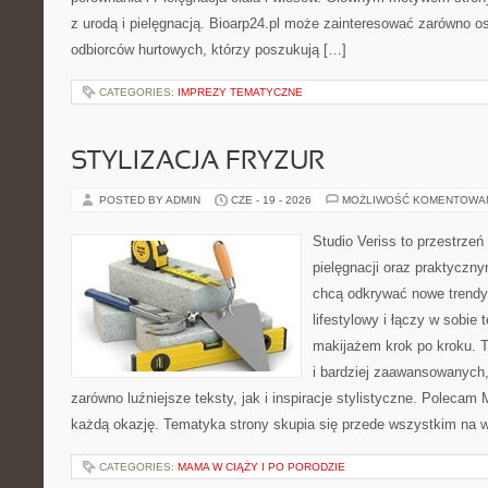
z urodą i pielęgnacją. Bioarp24.pl może zainteresować zarówno os
odbiorców hurtowych, którzy poszukują […]
CATEGORIES:
IMPREZY TEMATYCZNE
STYLIZACJA FRYZUR
POSTED BY ADMIN
CZE - 19 - 2026
MOŻLIWOŚĆ KOMENTOWA
Studio Veriss to przestrzeń
pielęgnacji oraz praktyczn
chcą odkrywać nowe trendy
lifestylowy i łączy w sobie
makijażem krok po kroku. T
i bardziej zaawansowanych
zarówno luźniejsze teksty, jak i inspiracje stylistyczne. Polecam 
każdą okazję. Tematyka strony skupia się przede wszystkim na wi
CATEGORIES:
MAMA W CIĄŻY I PO PORODZIE