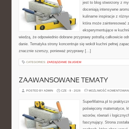
jest to blog stworzony z my
doceniają intensywne aroma
kulinarne inspiracje z różny
która może zainteresować 
eksperymentujące w kuchni,
wiedzą, że odpowiednio dobrane przyprawy potrafią całkowicie od
danie. Tematyka strony koncentruje się wokół kuchni pełnej zapach
znacznie szerszy, ponieważ przyprawy […]
CATEGORIES:
ZARZĄDZANIE DŁUGIEM
ZAAWANSOWANE TEMATY
POSTED BY ADMIN
CZE - 9 - 2026
MOŻLIWOŚĆ KOMENTOWAN
SuperMatma.pl to praktyczn
poświęcony matematyce, któ
wzorów, równań i logicznyc
fascynujący. Strona został