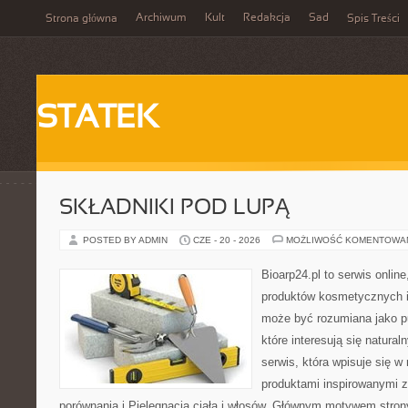
Archiwum
Kult
Redakcja
Sad
Strona główna
Spis Treści
STATEK
SKŁADNIKI POD LUPĄ
POSTED BY ADMIN
CZE - 20 - 2026
MOŻLIWOŚĆ KOMENTOWA
Bioarp24.pl to serwis online
produktów kosmetycznych i
może być rozumiana jako pu
które interesują się natura
serwis, która wpisuje się w
produktami inspirowanymi z
porównania i Pielęgnacja ciała i włosów. Głównym motywem stron