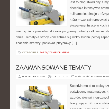
jest to blog stworzony z my
doceniają intensywne aroma
kulinarne inspiracje z różny
która może zainteresować 
eksperymentujące w kuchni,
wiedzą, że odpowiednio dobrane przyprawy potrafią całkowicie od
danie. Tematyka strony koncentruje się wokół kuchni pełnej zapach
znacznie szerszy, ponieważ przyprawy […]
CATEGORIES:
ZARZĄDZANIE DŁUGIEM
ZAAWANSOWANE TEMATY
POSTED BY ADMIN
CZE - 9 - 2026
MOŻLIWOŚĆ KOMENTOWAN
SuperMatma.pl to praktyczn
poświęcony matematyce, któ
wzorów, równań i logicznyc
fascynujący. Strona został