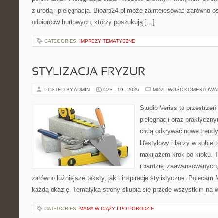
z urodą i pielęgnacją. Bioarp24.pl może zainteresować zarówno os
odbiorców hurtowych, którzy poszukują […]
CATEGORIES:
IMPREZY TEMATYCZNE
STYLIZACJA FRYZUR
POSTED BY ADMIN
CZE - 19 - 2026
MOŻLIWOŚĆ KOMENTOWA
Studio Veriss to przestrzeń
pielęgnacji oraz praktyczn
chcą odkrywać nowe trendy
lifestylowy i łączy w sobie
makijażem krok po kroku. T
i bardziej zaawansowanych
zarówno luźniejsze teksty, jak i inspiracje stylistyczne. Polecam 
każdą okazję. Tematyka strony skupia się przede wszystkim na wi
CATEGORIES:
MAMA W CIĄŻY I PO PORODZIE