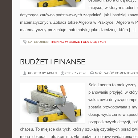
osobach, które chcą uczyć 
miejsce, w którym student
dotyczące zarówno podstawowych zagadnień, jak i bardziej zaa
matematycznych. Zobacz także Algebra w Praktyce i Algebra w Pr
matematyczny prezentuje matematykę jako dziedzinę, która […]
CATEGORIES:
TRENING W BIURZE I DLA ZAJĘTYCH
BUDŻET I FINANSE
POSTED BY ADMIN
CZE - 7 - 2026
MOŻLIWOŚĆ KOMENTOWAN
Sala Lacerta to praktyczny
planowaniu przyjęć, w któr
wskazówki dotyczące impre
została przygotowana z myś
dopiąć wydarzenie w sposó
przypadkowych decyzji, poś
chaosu. To miejsce dla tych, którzy szukają czytelnych porad zw
menu, dekoracji, atrakcji, muzyki, budżetu, oprawy wydarzenia o