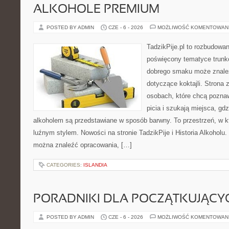
ALKOHOLE PREMIUM
POSTED BY ADMIN
CZE - 6 - 2026
MOŻLIWOŚĆ KOMENTOWAN
TadzikPije.pl to rozbudowa
poświęcony tematyce trunk
dobrego smaku może znaleźć
dotyczące koktajli. Strona 
osobach, które chcą poznaw
picia i szukają miejsca, gd
alkoholem są przedstawiane w sposób barwny. To przestrzeń, w k
luźnym stylem. Nowości na stronie TadzikPije i Historia Alkoholu. 
można znaleźć opracowania, […]
CATEGORIES:
ISLANDIA
PORADNIKI DLA POCZĄTKUJĄCY
POSTED BY ADMIN
CZE - 6 - 2026
MOŻLIWOŚĆ KOMENTOWAN