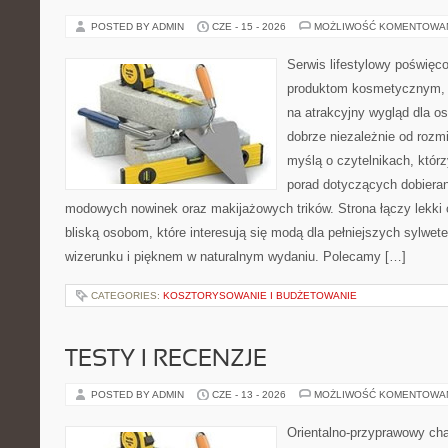
POSTED BY ADMIN
CZE - 15 - 2026
MOŻLIWOŚĆ KOMENTOWA
Serwis lifestylowy poświęco
produktom kosmetycznym, 
na atrakcyjny wygląd dla os
dobrze niezależnie od rozm
myślą o czytelnikach, któr
porad dotyczących dobierani
modowych nowinek oraz makijażowych trików. Strona łączy lekki 
bliską osobom, które interesują się modą dla pełniejszych sylw
wizerunku i pięknem w naturalnym wydaniu. Polecamy […]
CATEGORIES:
KOSZTORYSOWANIE I BUDŻETOWANIE
TESTY I RECENZJE
POSTED BY ADMIN
CZE - 13 - 2026
MOŻLIWOŚĆ KOMENTOWA
Orientalno-przyprawowy char