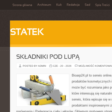
Archiwum
Kult
Redakcja
Sad
Strona główna
Spis Treści
STATEK
SKŁADNIKI POD LUPĄ
POSTED BY ADMIN
CZE - 20 - 2026
MOŻLIWOŚĆ KOMENTOWA
Bioarp24.pl to serwis online
produktów kosmetycznych i
może być rozumiana jako pu
które interesują się natura
serwis, która wpisuje się w
produktami inspirowanymi z
porównania i Pielęgnacja ciała i włosów. Głównym motywem stron