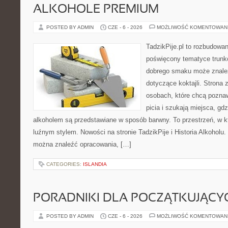
ALKOHOLE PREMIUM
POSTED BY ADMIN
CZE - 6 - 2026
MOŻLIWOŚĆ KOMENTOWAN
TadzikPije.pl to rozbudowa
poświęcony tematyce trunk
dobrego smaku może znaleźć
dotyczące koktajli. Strona 
osobach, które chcą poznaw
picia i szukają miejsca, gd
alkoholem są przedstawiane w sposób barwny. To przestrzeń, w k
luźnym stylem. Nowości na stronie TadzikPije i Historia Alkoholu. 
można znaleźć opracowania, […]
CATEGORIES:
ISLANDIA
PORADNIKI DLA POCZĄTKUJĄCY
POSTED BY ADMIN
CZE - 6 - 2026
MOŻLIWOŚĆ KOMENTOWAN