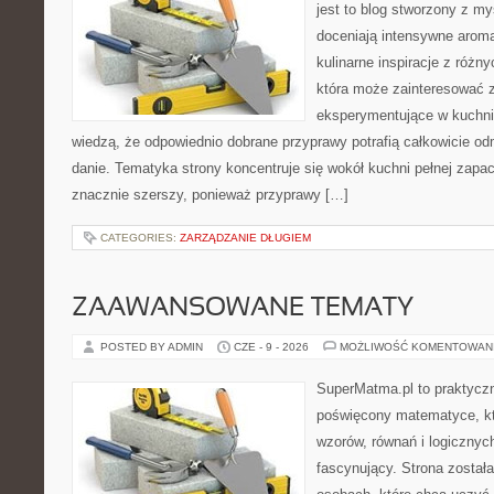
jest to blog stworzony z my
doceniają intensywne aroma
kulinarne inspiracje z różny
która może zainteresować 
eksperymentujące w kuchni,
wiedzą, że odpowiednio dobrane przyprawy potrafią całkowicie od
danie. Tematyka strony koncentruje się wokół kuchni pełnej zapach
znacznie szerszy, ponieważ przyprawy […]
CATEGORIES:
ZARZĄDZANIE DŁUGIEM
ZAAWANSOWANE TEMATY
POSTED BY ADMIN
CZE - 9 - 2026
MOŻLIWOŚĆ KOMENTOWAN
SuperMatma.pl to praktyczn
poświęcony matematyce, któ
wzorów, równań i logicznyc
fascynujący. Strona został