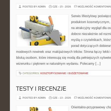
POSTED BY ADMIN
CZE - 15 - 2026
MOŻLIWOŚĆ KOMENTOWA
Serwis lifestylowy poświęco
produktom kosmetycznym, 
na atrakcyjny wygląd dla os
dobrze niezależnie od rozm
myślą o czytelnikach, któr
porad dotyczących dobierani
modowych nowinek oraz makijażowych trików. Strona łączy lekki 
bliską osobom, które interesują się modą dla pełniejszych sylw
wizerunku i pięknem w naturalnym wydaniu. Polecamy […]
CATEGORIES:
KOSZTORYSOWANIE I BUDŻETOWANIE
TESTY I RECENZJE
POSTED BY ADMIN
CZE - 13 - 2026
MOŻLIWOŚĆ KOMENTOWA
Orientalno-przyprawowy char