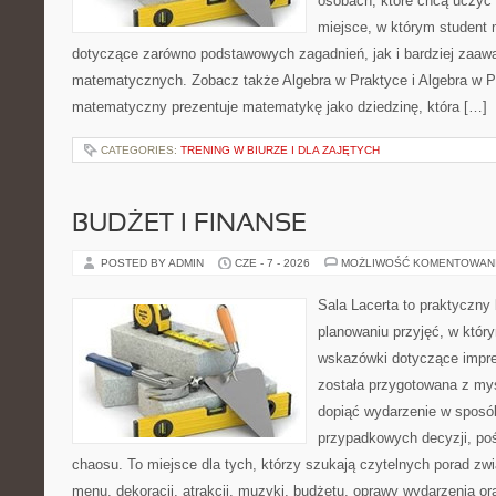
osobach, które chcą uczyć 
miejsce, w którym student
dotyczące zarówno podstawowych zagadnień, jak i bardziej zaa
matematycznych. Zobacz także Algebra w Praktyce i Algebra w Pr
matematyczny prezentuje matematykę jako dziedzinę, która […]
CATEGORIES:
TRENING W BIURZE I DLA ZAJĘTYCH
BUDŻET I FINANSE
POSTED BY ADMIN
CZE - 7 - 2026
MOŻLIWOŚĆ KOMENTOWAN
Sala Lacerta to praktyczny
planowaniu przyjęć, w któr
wskazówki dotyczące impre
została przygotowana z myś
dopiąć wydarzenie w sposó
przypadkowych decyzji, poś
chaosu. To miejsce dla tych, którzy szukają czytelnych porad zw
menu, dekoracji, atrakcji, muzyki, budżetu, oprawy wydarzenia o