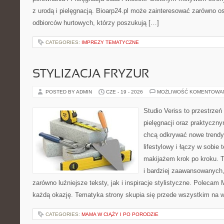
z urodą i pielęgnacją. Bioarp24.pl może zainteresować zarówno os
odbiorców hurtowych, którzy poszukują […]
CATEGORIES:
IMPREZY TEMATYCZNE
STYLIZACJA FRYZUR
POSTED BY ADMIN
CZE - 19 - 2026
MOŻLIWOŚĆ KOMENTOWA
Studio Veriss to przestrzeń
pielęgnacji oraz praktyczn
chcą odkrywać nowe trendy
lifestylowy i łączy w sobie
makijażem krok po kroku. T
i bardziej zaawansowanych
zarówno luźniejsze teksty, jak i inspiracje stylistyczne. Polecam 
każdą okazję. Tematyka strony skupia się przede wszystkim na wi
CATEGORIES:
MAMA W CIĄŻY I PO PORODZIE