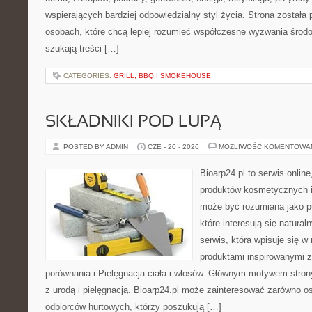
wspierających bardziej odpowiedzialny styl życia. Strona została
osobach, które chcą lepiej rozumieć współczesne wyzwania środ
szukają treści […]
CATEGORIES:
GRILL, BBQ I SMOKEHOUSE
SKŁADNIKI POD LUPĄ
POSTED BY ADMIN
CZE - 20 - 2026
MOŻLIWOŚĆ KOMENTOWA
Bioarp24.pl to serwis online
produktów kosmetycznych i
może być rozumiana jako pu
które interesują się natura
serwis, która wpisuje się w
produktami inspirowanymi z
porównania i Pielęgnacja ciała i włosów. Głównym motywem stron
z urodą i pielęgnacją. Bioarp24.pl może zainteresować zarówno os
odbiorców hurtowych, którzy poszukują […]