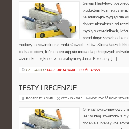
Serwis lifestylowy poświęco
produktom kosmetycznym, 
na atrakcyjny wygląd dla os
dobrze niezależnie od rozm
myślą o czytelnikach, któr
porad dotyczących dobierani
modowych nowinek oraz makijażowych trików. Strona łączy lekki 
bliską osobom, które interesują się modą dla pełniejszych sylw
wizerunku i pięknem w naturalnym wydaniu. Polecamy […]
CATEGORIES:
KOSZTORYSOWANIE I BUDŻETOWANIE
TESTY I RECENZJE
POSTED BY ADMIN
CZE - 13 - 2026
MOŻLIWOŚĆ KOMENTOWA
Orientalno-przyprawowy char
jest to blog stworzony z my
doceniają intensywne aroma