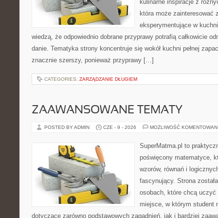
kulinarne inspiracje z różny
która może zainteresować 
eksperymentujące w kuchni,
wiedzą, że odpowiednio dobrane przyprawy potrafią całkowicie od
danie. Tematyka strony koncentruje się wokół kuchni pełnej zapach
znacznie szerszy, ponieważ przyprawy […]
CATEGORIES:
ZARZĄDZANIE DŁUGIEM
ZAAWANSOWANE TEMATY
POSTED BY ADMIN
CZE - 9 - 2026
MOŻLIWOŚĆ KOMENTOWAN
SuperMatma.pl to praktyczn
poświęcony matematyce, któ
wzorów, równań i logicznyc
fascynujący. Strona został
osobach, które chcą uczyć 
miejsce, w którym student
dotyczące zarówno podstawowych zagadnień, jak i bardziej zaa