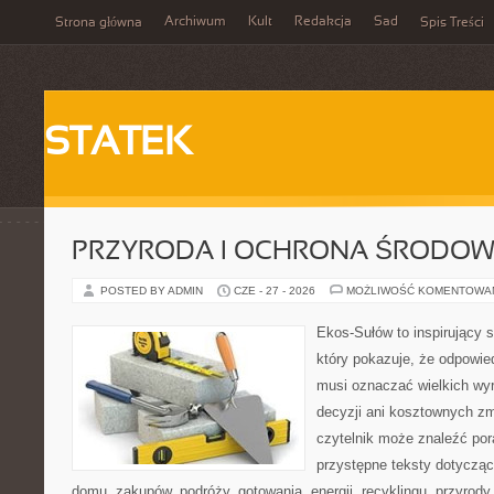
Archiwum
Kult
Redakcja
Sad
Strona główna
Spis Treści
STATEK
PRZYRODA I OCHRONA ŚRODOW
POSTED BY ADMIN
CZE - 27 - 2026
MOŻLIWOŚĆ KOMENTOWA
Ekos-Sułów to inspirujący s
który pokazuje, że odpowie
musi oznaczać wielkich wy
decyzji ani kosztownych zm
czytelnik może znaleźć por
przystępne teksty dotyczą
domu, zakupów, podróży, gotowania, energii, recyklingu, przyrod