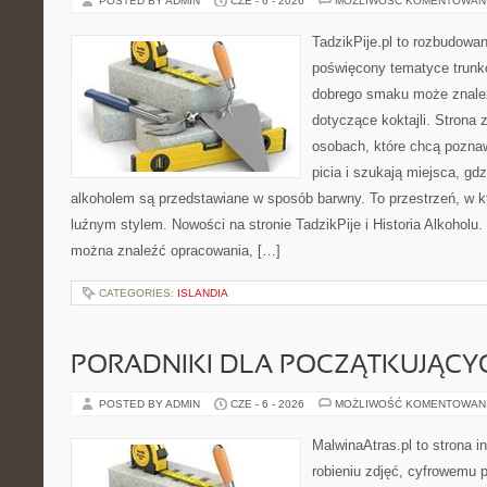
POSTED BY ADMIN
CZE - 6 - 2026
MOŻLIWOŚĆ KOMENTOWAN
TadzikPije.pl to rozbudowa
poświęcony tematyce trunk
dobrego smaku może znaleźć
dotyczące koktajli. Strona 
osobach, które chcą poznaw
picia i szukają miejsca, gd
alkoholem są przedstawiane w sposób barwny. To przestrzeń, w k
luźnym stylem. Nowości na stronie TadzikPije i Historia Alkoholu. 
można znaleźć opracowania, […]
CATEGORIES:
ISLANDIA
PORADNIKI DLA POCZĄTKUJĄCY
POSTED BY ADMIN
CZE - 6 - 2026
MOŻLIWOŚĆ KOMENTOWAN
MalwinaAtras.pl to strona 
robieniu zdjęć, cyfrowemu 