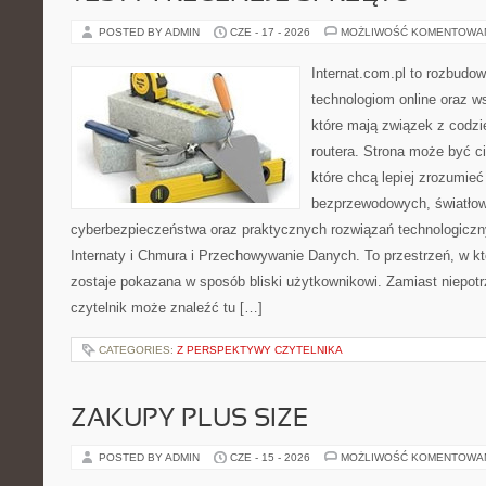
POSTED BY ADMIN
CZE - 17 - 2026
MOŻLIWOŚĆ KOMENTOWA
Internat.com.pl to rozbudo
technologiom online oraz 
które mają związek z codz
routera. Strona może być 
które chcą lepiej zrozumieć 
bezprzewodowych, światłow
cyberbezpieczeństwa oraz praktycznych rozwiązań technologiczny
Internaty i Chmura i Przechowywanie Danych. To przestrzeń, w k
zostaje pokazana w sposób bliski użytkownikowi. Zamiast niepot
czytelnik może znaleźć tu […]
CATEGORIES:
Z PERSPEKTYWY CZYTELNIKA
ZAKUPY PLUS SIZE
POSTED BY ADMIN
CZE - 15 - 2026
MOŻLIWOŚĆ KOMENTOWA