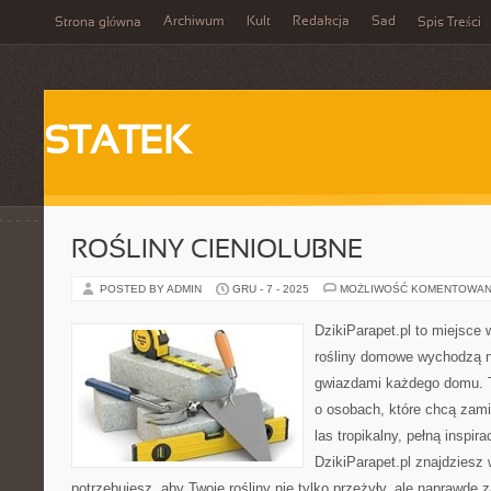
Archiwum
Kult
Redakcja
Sad
Strona główna
Spis Treści
STATEK
ROŚLINY CIENIOLUBNE
POSTED BY ADMIN
GRU - 7 - 2025
MOŻLIWOŚĆ KOMENTOWAN
DzikiParapet.pl to miejsce 
rośliny domowe wychodzą na
gwiazdami każdego domu. T
o osobach, które chcą zam
las tropikalny, pełną inspir
DzikiParapet.pl znajdziesz
potrzebujesz, aby Twoje rośliny nie tylko przeżyły, ale naprawd