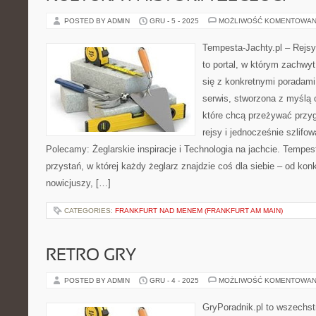
POSTED BY ADMIN
GRU - 5 - 2025
MOŻLIWOŚĆ KOMENTOWAN
Tempesta-Jachty.pl – Rejsy
to portal, w którym zachwy
się z konkretnymi poradami 
serwis, stworzona z myślą 
które chcą przeżywać przy
rejsy i jednocześnie szlifo
Polecamy: Żeglarskie inspiracje i Technologia na jachcie. Tempest
przystań, w której każdy żeglarz znajdzie coś dla siebie – od konk
nowicjuszy, […]
CATEGORIES:
FRANKFURT NAD MENEM (FRANKFURT AM MAIN)
RETRO GRY
POSTED BY ADMIN
GRU - 4 - 2025
MOŻLIWOŚĆ KOMENTOWAN
GryPoradnik.pl to wszechstr