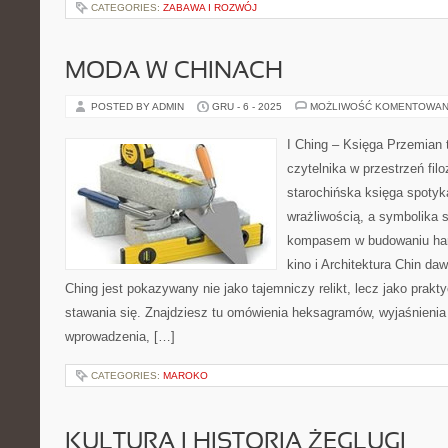
CATEGORIES:
ZABAWA I ROZWÓJ
MODA W CHINACH
POSTED BY ADMIN
GRU - 6 - 2025
MOŻLIWOŚĆ KOMENTOWAN
I Ching – Księga Przemian t
czytelnika w przestrzeń filo
starochińska księga spotyk
wrażliwością, a symbolika 
kompasem w budowaniu har
kino i Architektura Chin dawn
Ching jest pokazywany nie jako tajemniczy relikt, lecz jako prak
stawania się. Znajdziesz tu omówienia heksagramów, wyjaśnienia
wprowadzenia, […]
CATEGORIES:
MAROKO
KULTURA I HISTORIA ŻEGLUGI