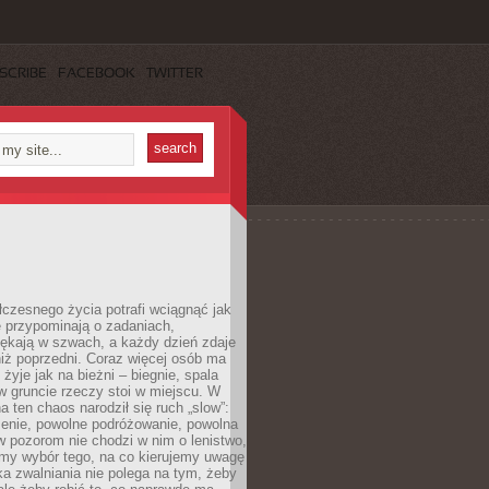
SCRIBE
FACEBOOK
TWITTER
czesnego życia potrafi wciągnąć jak
je przypominają o zadaniach,
pękają w szwach, a każdy dzień zdaje
niż poprzedni. Coraz więcej osób ma
 żyje jak na bieżni – biegnie, spala
 w gruncie rzeczy stoi w miejscu. W
a ten chaos narodził się ruch „slow”:
zenie, powolne podróżowanie, powolna
 pozorom nie chodzi w nim o lenistwo,
omy wybór tego, na co kierujemy uwagę
ka zwalniania nie polega na tym, żeby