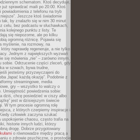
odziennym schematom. Ktoś decyduje,
e już sprawdzać maili po 20:00. Ktoś
i powiadomienia z telefonu na tryb
żniejsze”. Jeszcze ktoś świadomie
ń tak, by znalazło się w nim 30 minut
ez celu, bez podcastu w słuchawkach,
ia kolejnego punktu z listy. Te
dają się niepozorne, ale po kilku
obią ogromną różnicę. Pojawia się
a myślenie, na rozmowy, na
który naprawdę regeneruje, a nie tylko
racy. Jednym z największych wyzwań
ie się mówienia „nie” – zarówno innym,
 sobie. Odrzucenie części zleceń, gdy
ęka w szwach, bywa trudne,
jeśli jesteśmy przyzwyczajeni do
zeba „łapać każdą okazję”. Podobnie z
latformy streamingowe, media
owe, gry – wszystko to walczy o
. Umiejętność powiedzenia sobie:
a dziś, chcę posiedzieć w ciszy albo
ążkę” jest w dzisiejszym świecie
i. W tym procesie ogromną rolę
ejsca, z których czerpiemy inspiracje i
Kiedy człowiek zaczyna szukać
uspokojenie chaosu, często trafia na
iki, historie innych ludzi, którzy
dobną drogę. Dobrze przygotowany
ykułami
o równowadze między pracą a
aniu o zdrowie psychiczne, o prostocie