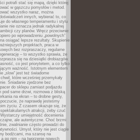
ci potrafi stać się mapą, dzięki której
igować w gąszczu pomysłów i metod.
tować wszystko naraz, można
doświadczeń innych, wybierać to, co
suje do własnego temperamentu i stylu
ianie nie oznacza jednak radykalnej
 ambicji czy planów. Wręcz przeciwnie:
opiero po wprowadzeniu „powolnych”
a osiągać lepsze rezultaty. Skupienie
ważniejszych projektach, praca w
sowych bez rozpraszaczy, regularne
egenerację – to wszystko sprawia, że
rozprasza się na dziesiątki drobiazgów.
jasność, co jest priorytetem, a co tylko
jącym ważność. Istotnym elementem
ie „slow” jest też świadome
chwil, które wcześniej przemykały
nie. Śniadanie zjedzone bez
spacer do sklepu zamiast podjazdu
pod same drzwi, rozmowa z bliską
rkania na ekran – to drobne gesty,
 poczucie, że naprawdę jesteśmy
oim życiu. Z czasem okazuje się, że
 spektakularnych atrakcji, żeby czuć
 Wystarczy umiejętność docenienia
czajne, ale autentyczne. Choć brzmi
lnie, zwalnianie często prowadzi do
atywności. Umysł, który nie jest ciągle
ny bodźcami, ma szansę na
 a po nim – na tworzenie nowych