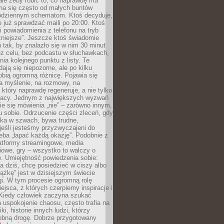
 ale żeby robić to, co naprawdę ma
na się często od małych buntów
odziennym schematom. Ktoś decyduje,
e już sprawdzać maili po 20:00. Ktoś
i powiadomienia z telefonu na tryb
żniejsze”. Jeszcze ktoś świadomie
ń tak, by znalazło się w nim 30 minut
ez celu, bez podcastu w słuchawkach,
ia kolejnego punktu z listy. Te
dają się niepozorne, ale po kilku
obią ogromną różnicę. Pojawia się
a myślenie, na rozmowy, na
który naprawdę regeneruje, a nie tylko
racy. Jednym z największych wyzwań
ie się mówienia „nie” – zarówno innym,
 sobie. Odrzucenie części zleceń, gdy
ęka w szwach, bywa trudne,
jeśli jesteśmy przyzwyczajeni do
zeba „łapać każdą okazję”. Podobnie z
latformy streamingowe, media
owe, gry – wszystko to walczy o
. Umiejętność powiedzenia sobie:
a dziś, chcę posiedzieć w ciszy albo
ążkę” jest w dzisiejszym świecie
i. W tym procesie ogromną rolę
ejsca, z których czerpiemy inspiracje i
Kiedy człowiek zaczyna szukać
uspokojenie chaosu, często trafia na
iki, historie innych ludzi, którzy
dobną drogę. Dobrze przygotowany