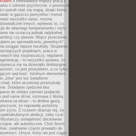
ykułami
o równowadze między pracą a
aniu o zdrowie psychiczne, o prostocie
ci potrafi stać się mapą, dzięki której
igować w gąszczu pomysłów i metod.
tować wszystko naraz, można
doświadczeń innych, wybierać to, co
suje do własnego temperamentu i stylu
ianie nie oznacza jednak radykalnej
 ambicji czy planów. Wręcz przeciwnie:
opiero po wprowadzeniu „powolnych”
a osiągać lepsze rezultaty. Skupienie
ważniejszych projektach, praca w
sowych bez rozpraszaczy, regularne
egenerację – to wszystko sprawia, że
rozprasza się na dziesiątki drobiazgów.
jasność, co jest priorytetem, a co tylko
jącym ważność. Istotnym elementem
ie „slow” jest też świadome
chwil, które wcześniej przemykały
nie. Śniadanie zjedzone bez
spacer do sklepu zamiast podjazdu
pod same drzwi, rozmowa z bliską
rkania na ekran – to drobne gesty,
 poczucie, że naprawdę jesteśmy
oim życiu. Z czasem okazuje się, że
 spektakularnych atrakcji, żeby czuć
 Wystarczy umiejętność docenienia
czajne, ale autentyczne. Choć brzmi
lnie, zwalnianie często prowadzi do
atywności. Umysł, który nie jest ciągle