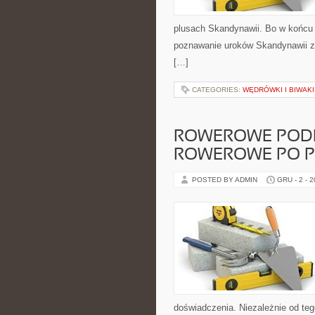
plusach Skandynawii. Bo w końcu 
poznawanie uroków Skandynawii za
[…]
CATEGORIES:
WĘDRÓWKI I BIWAKI
ROWEROWE PODR
ROWEROWE PO 
POSTED BY ADMIN
GRU - 2 - 
doświadczenia. Niezależnie od teg