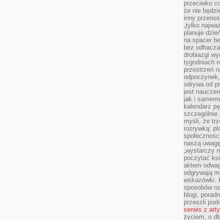
przeciwko c
że nie będzi
inny przenos
„tylko najwa
planuje dzie
na spacer b
bez odhaczan
drobiazgi wy
tygodniach r
przestrzeń n
odpoczynek, 
odrywa od p
jest nauczen
jak i samemu
kalendarz p
szczególnie 
myśli, że tr
rozrywką: p
społeczności
naszą uwagę
„wystarczy n
poczytać ksi
aktem odwag
odgrywają mi
wskazówki. 
sposobów na 
blogi, poradn
przeszli po
serwis z art
życiem, o db