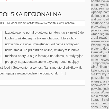
bombardowa
odpoczynek,
połączeń i p
wpadają nam
 POLSKA REGIONALNA
do kasy albo
w dłoni. Kie
sekundę stym
SOSY
2025
MOŻLIWOŚĆ KOMENTOWANIA
ZOSTAŁA WYŁĄCZONA
I
prawdziwą tw
KUCHNIA
jednorazową 
POLSKA
Izagotuje.pl to portal o gotowaniu, który łączy miłość do
wraca się k
REGIONALNA
zrealizować 
kuchni z użytecznymi trikami dla osób, które chcą
razem wszyst
udoskonalić swoje umiejętności kulinarne i odkrywać
Ważne, by ni
projektu do 
nowe smaki. To przestrzeń online, w którym kuchnia
kierunek, w
rodzinna spotyka się z fantazją na talerzu, a tradycyjne
czasem te kr
mniej nerwow
przepisy są przedstawiane w czytelny i zachęcający
Tempo współ
wir. Aplikac
t food i Gotowanie na wynos. Na Izagotuje.pl użytkownik
kalendarze 
bejmującą zarówno codzienne obiady, jak i […]
się krótszy 
poczucie, że
energię, ale
odpowiedzi n
powolne jed
moda. Wbrew
ale o świad
i czas. Sztu
robić mniej,
sens. Zaczy