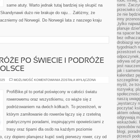
robić mniej,
sens. Zaczy
same atuty. Warto jednak tutaj bardziej się skupić na
przeciwko c
Skandynawii dużo nie brakuje do raju… Załóżmy, że
że nie będzi
inny przenos
czniemy od Norwegii. Do Norwegii lata z naszego kraju
„tylko najwa
planuje dzie
na spacer b
bez odhaczan
drobiazgi wy
tygodniach r
przestrzeń n
odpoczynek, 
ÓŻE PO ŚWIECIE I PODRÓŻE
odrywa od p
jest nauczen
POLSCE
jak i samemu
kalendarz p
szczególnie 
ROWEROWE
2025
MOŻLIWOŚĆ KOMENTOWANIA
ZOSTAŁA WYŁĄCZONA
PODRÓŻE
myśli, że tr
PO
rozrywką: p
ŚWIECIE
ProfiBike.pl to portal poświęcony w całości światu
I
społeczności
PODRÓŻE
naszą uwagę
rowerowemu oraz wszystkiemu, co wiąże się z
ROWEROWE
„wystarczy n
PO
podróżowaniem na dwóch kółkach. To przestrzeń, w
POLSCE
poczytać ksi
aktem odwag
którym zamiłowanie do rowerów łączy się z rzetelną
odgrywają mi
praktycznymi poradami, inspirującymi opowieściami z
wskazówki. 
sposobów na 
trasy oraz tipami dla osób na każdym poziomie
blogi, poradn
przeszli po
o, czy dopiero planujesz kupić swój pierwszy rower, czy od