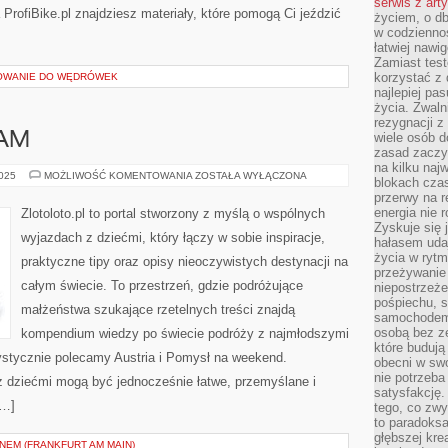
serwis z art
 ProfiBike.pl znajdziesz materiały, które pomogą Ci jeździć
życiem, o db
w codziennoś
łatwiej naw
Zamiast tes
korzystać z 
TOWANIE DO WĘDRÓWEK
najlepiej pa
życia. Zwaln
rezygnacji z
NAM
wiele osób d
zasad zaczyn
na kilku naj
ESTONIA
2025
MOŻLIWOŚĆ KOMENTOWANIA
ZOSTAŁA WYŁĄCZONA
blokach cza
I
przerwy na r
WIETNAM
energia nie 
Zlotoloto.pl to portal stworzony z myślą o wspólnych
Zyskuje się 
wyjazdach z dziećmi, który łączy w sobie inspiracje,
hałasem uda
życia w rytm
praktyczne tipy oraz opisy nieoczywistych destynacji na
przeżywanie 
całym świecie. To przestrzeń, gdzie podróżujące
niepostrzeże
pośpiechu, 
małżeństwa szukające rzetelnych treści znajdą
samochodem 
osobą bez ze
kompendium wiedzy po świecie podróży z najmłodszymi
które budują
rystycznie polecamy Austria i Pomysł na weekend.
obecni w sw
nie potrzeba
 z dziećmi mogą być jednocześnie łatwe, przemyślane i
satysfakcję.
[…]
tego, co zwy
to paradoksa
głębszej kre
NEM (FRANKFURT AM MAIN)