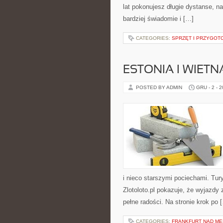
lat pokonujesz długie dystanse, na
bardziej świadomie i […]
CATEGORIES:
SPRZĘT I PRZYGO
ESTONIA I WIET
POSTED BY ADMIN
GRU - 2 - 
i nieco starszymi pociechami. Tu
Zlotoloto.pl pokazuje, że wyjazdy
pełne radości. Na stronie krok po 
CATEGORIES:
FRANKFURT NAD ME