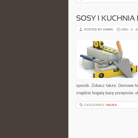
SOSY I KUCHNIA
POSTED BY ADMIN
GRU - 2 - 
sposób. Zobacz także: Domowe fas
znajdzie bogatą bazę przepisów, o
CATEGORIES:
NAUKA