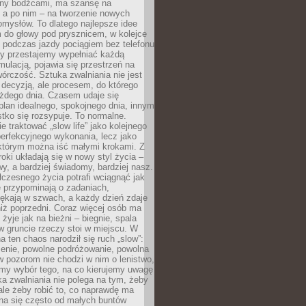
ny bodźcami, ma szansę na
 a po nim – na tworzenie nowych
omysłów. To dlatego najlepsze idee
 do głowy pod prysznicem, w kolejce
 podczas jazdy pociągiem bez telefonu
dy przestajemy wypełniać każdą
ulacją, pojawia się przestrzeń na
órczość. Sztuka zwalniania nie jest
decyzją, ale procesem, do którego
ażdego dnia. Czasem udaje się
plan idealnego, spokojnego dnia, innym
ko się rozsypuje. To normalne.
e traktować „slow life” jako kolejnego
perfekcyjnego wykonania, lecz jako
 którym można iść małymi krokami. Z
oki układają się w nowy styl życia –
y, a bardziej świadomy, bardziej nasz.
czesnego życia potrafi wciągnąć jak
je przypominają o zadaniach,
pękają w szwach, a każdy dzień zdaje
niż poprzedni. Coraz więcej osób ma
 żyje jak na bieżni – biegnie, spala
 w gruncie rzeczy stoi w miejscu. W
a ten chaos narodził się ruch „slow”:
zenie, powolne podróżowanie, powolna
 pozorom nie chodzi w nim o lenistwo,
omy wybór tego, na co kierujemy uwagę
ka zwalniania nie polega na tym, żeby
 ale żeby robić to, co naprawdę ma
na się często od małych buntów