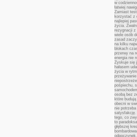
w codziennoś
łatwiej naw
Zamiast tes
korzystać z 
najlepiej pa
życia. Zwaln
rezygnacji z
wiele osób d
zasad zaczyn
na kilku naj
blokach cza
przerwy na r
energia nie 
Zyskuje się 
hałasem uda
życia w rytm
przeżywanie 
niepostrzeże
pośpiechu, 
samochodem 
osobą bez ze
które budują
obecni w sw
nie potrzeba
satysfakcję.
tego, co zwy
to paradoksa
głębszej kre
bombardowa
odpoczynek,