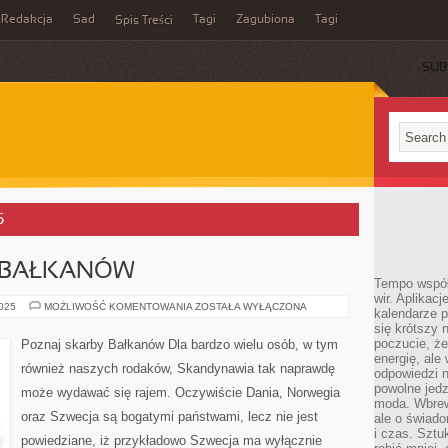
Redakcja
Sad
Tagi
Zagubiona
Tagi
Spis Treści
SUB
5
 BAŁKANÓW
Tempo współ
wir. Aplikac
POZNAJ
2025
MOŻLIWOŚĆ KOMENTOWANIA
ZOSTAŁA WYŁĄCZONA
kalendarze 
SKARBY
się krótszy 
BAŁKANÓW
poczucie, że
Poznaj skarby Bałkanów Dla bardzo wielu osób, w tym
energię, ale
również naszych rodaków, Skandynawia tak naprawdę
odpowiedzi n
powolne jed
może wydawać się rajem. Oczywiście Dania, Norwegia
moda. Wbrew
oraz Szwecja są bogatymi państwami, lecz nie jest
ale o świad
i czas. Sztu
powiedziane, iż przykładowo Szwecja ma wyłącznie